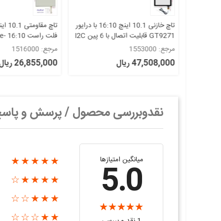
10. اینچ led 10.1 inch
تاچ خازنی 10.1 اینچ 16:10 با درایور
1280*800 s8 -EE101IA-01D -
GT9271 قابلیت اتصال با 6 پین I2C
فلت 
و USB مدل STC-10198-3
Touch 10.1
مرجع: 1553000
مرجع: 1516000
47,508,000 ریال
26,855,000 ریال
نقدوبررسی محصول / پرسش و پاس
میانگین امتیازها
★★★★★
5.0
★★★★☆
★★★☆☆
★★☆☆☆
1 نقد و بررسی