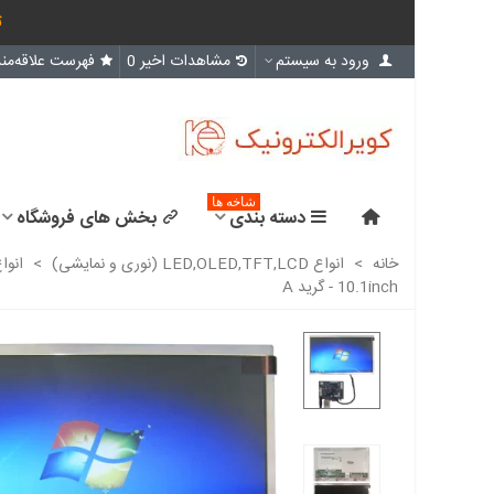
ث
ورود به سیستم
مشاهدات اخیر
0
فهرست علاقه‌مند
شاخه ها
دسته بندی
بخش های فروشگاه
خانه
>
انواع LED,OLED,TFT,LCD (نوری و نمایشی)
>
انوا
10.1inch - گرید A
تاچ خازنی 10.1 اینچ 16:9 با
درایور GT911 قابلیت...
35,681,000 ریال