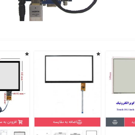
ید
اضافه به مقایسه
افزودن به س