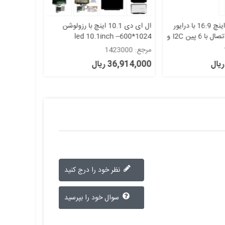
تاچ خازنی 10.1 اینچ 16:9 با درایور
ال ای دی 10.1 اینچ با رزولوشن
GT911 قابلیت اتصال با 6 پین I2C و
1024*600-led 10.1inch -
B101AW06 گرید A
و USB مدل STC-10150-2
مرجع: 1423000
مرجع: 1551000
36,914,000 ریال
38,476,000 
نظر خود را درج کنید
سوال خود را بپرسید