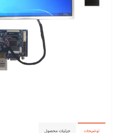
کابل LVDS مخصوص LED های
10.1و12و14و15.6 اینچ
3,000,000 ریال
توضیحات
جزئیات محصول