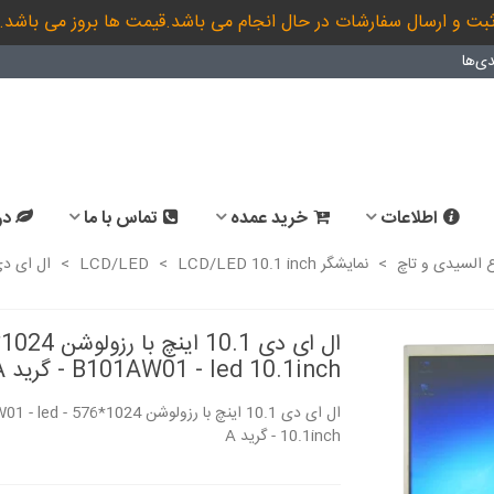
بت و ارسال سفارشات در حال انجام می باشد.قیمت ها بروز می باشد.
ی‌ها
اطلاعات
خرید عمده
تماس با ما
در
ع السیدی و تاچ
>
نمایشگر LCD/LED
LCD/LED 10.1 inch
>
>
B101AW01 - led 10.1inch - گرید A
تاچ خازنی 10.1 اینچ کیفیت بالا
ال ای دی 10.1 اینچ با رزولوشن
قابلیت کار در...
درایور GT911 قابلیت...
10.1inch - گرید A
39,539,000 ریال
35,681,000 ریال