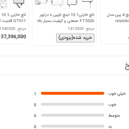
تاچ مقاومتی 10.1 اینچ 4 پین-مدل
تاچ خازنی10.1 اینچ 6پین با درایور
راست 16:10 -resistive
FT5526 صنعتی و کیفیت بسیار بالا-
10.1 inch
USB مدل STC-10140-3
مرجع: 1413000
مرجع: 1549000
37,396,000 ریال
خرید شده(بزودی)
خ
خیلی خوب
1
خوب
0
متوسط
0
بد
0