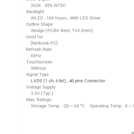
262K 45% NTSC
Backlight
WLED , 10K hours , With LED Driver
Outline Shape
Wedge (PCBA Bent, T≥5.2mm)
Used for
[Netbook PC]
Refresh Rate
60Hz
Touchscreen
Without
Signal Type
LVDS (1 ch, 6-bit) , 40 pins Connector
Voltage Supply
3.3V (Typ.)
Max. Ratings
Storage Temp.: -20 ~ 60 °C Operating Temp.: 0 ~