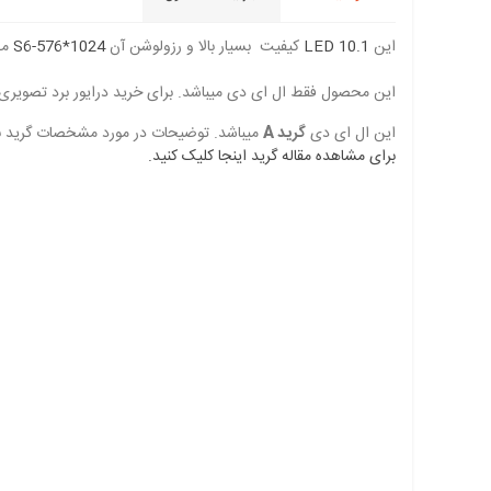
این
LED 10.1
کیفیت بسیار بالا و رزولوشن آن
1024*576-S6
می
این محصول فقط ال ای دی میباشد. برای خرید درایور برد تصویری و تاچ و کابل LVDS متناسب با این ال ای دی به قسمت محصولا
این ال ای دی
گرید A
میباشد. توضیحات در مورد مشخصات گرید بندی
برای مشاهده مقاله گرید اینجا کلیک کنید.