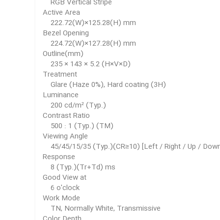
RGB Vertical Stripe
Active Area
222.72(W)×125.28(H) mm
Bezel Opening
224.72(W)×127.28(H) mm
Outline(mm)
235 × 143 × 5.2 (H×V×D)
Treatment
Glare (Haze 0%), Hard coating (3H)
Luminance
200 cd/m² (Typ.)
Contrast Ratio
500 : 1 (Typ.) (TM)
Viewing Angle
45/45/15/35 (Typ.)(CR≥10) [Left / Right / Up / Down
Response
8 (Typ.)(Tr+Td) ms
Good View at
6 o'clock
Work Mode
TN, Normally White, Transmissive
Color Depth