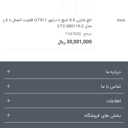
تاچ خازنی 8.0 اینچ با درایور GT911 قابلیت اتصال با 6 پین I2C و USB
مدل STC-080119-2
مرجع: 1547000
30,001,000 ریال
درباره ما
تماس با ما
اطلاعات
بخش های فروشگاه