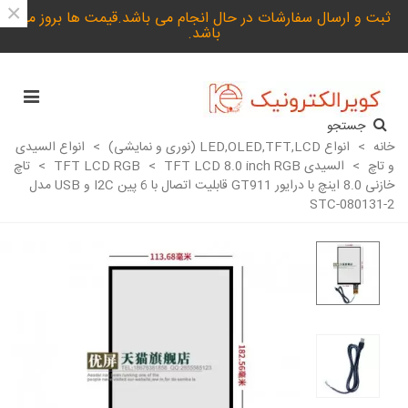
×
ثبت و ارسال سفارشات در حال انجام می باشد.قیمت ها بروز می
باشد.
جستجو
خانه
>
انواع LED,OLED,TFT,LCD (نوری و نمایشی)
>
انواع السیدی
و تاچ
>
السیدی TFT LCD RGB
TFT LCD 8.0 inch RGB
>
>
تاچ
خازنی 8.0 اینچ با درایور GT911 قابلیت اتصال با 6 پین I2C و USB مدل
STC-080131-2