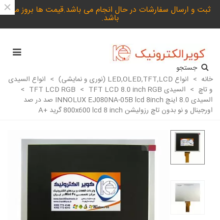
×
ثبت و ارسال سفارشات در حال انجام می باشد.قیمت ها بروز می
باشد.
جستجو
خانه
>
انواع LED,OLED,TFT,LCD (نوری و نمایشی)
>
انواع السیدی
و تاچ
>
السیدی TFT LCD RGB
TFT LCD 8.0 inch RGB
>
>
السیدی 8.0 اینچ INNOLUX EJ080NA-05B lcd 8inch صد در صد
اورجینال و نو بدون تاچ رزولیشن 800x600 lcd 8 inch گرید +A