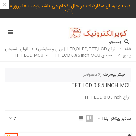
×
ثبت و ارسال سفارشات در حال انجام می باشد.قیمت ها بروز می
باشد.
جستجو
خانه
>
انواع LED,OLED,TFT,LCD (نوری و نمایشی)
>
انواع السیدی
و تاچ
>
السیدی TFT LCD MCU
TFT LCD 0.85 inch MCU
>
فیلتر پیشرفته
(2 محصولات)
TFT LCD 0.85 INCH MCU
انواع TFT LCD 0.85 inch
ادامه مطلب
مقادیر بیشتر ابتدا
2