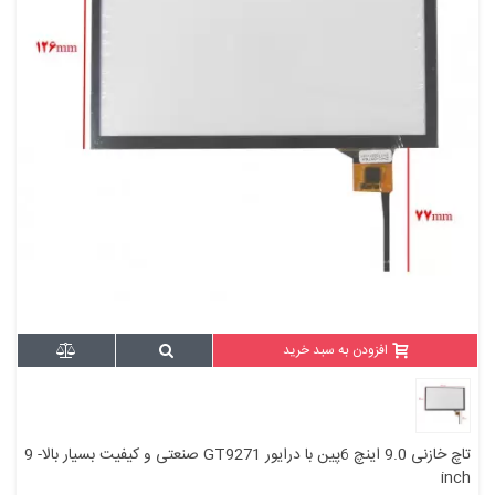
افزودن به سبد خرید
تاچ خازنی 9.0 اینچ 6پین با درایور GT9271 صنعتی و کیفیت بسیار بالا- 9
inch