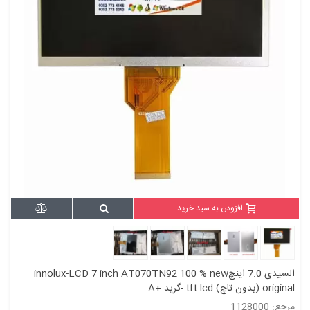
افزودن به سبد خرید
السیدی 7.0 اینچinnolux-LCD 7 inch AT070TN92 100 % new
original (بدون تاچ) tft lcd -گرید +A
مرجع: 1128000