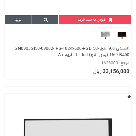
افزودن به سبد خرید
السیدی 9.0 اینچ GN090JGI50-09062-IPS-1024x600-RGB 50-
16:9-B450 (بدون تاچ) tft lcd - گرید +A
مرجع: 1628000
33,156,000 ریال