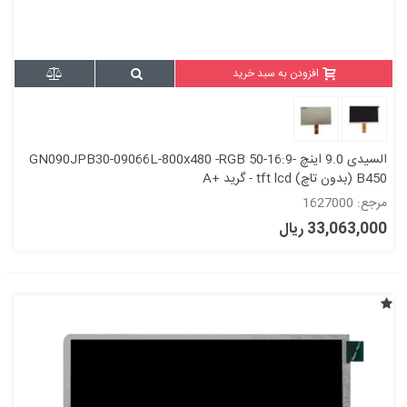
افزودن به سبد خرید
السیدی 9.0 اینچ GN090JPB30-09066L-800x480 -RGB 50-16:9-
B450 (بدون تاچ) tft lcd - گرید +A
مرجع: 1627000
33,063,000 ریال