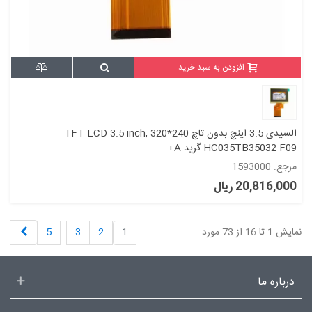
افزودن به سبد خرید
السیدی 3.5 اینچ بدون تاچ TFT LCD 3.5 inch, 320*240
HC035TB35032-F09 گرید A+
مرجع: 1593000
20,816,000 ریال
بعدی
نمایش 1 تا 16 از 73 مورد
1
2
3
…
5
درباره ما