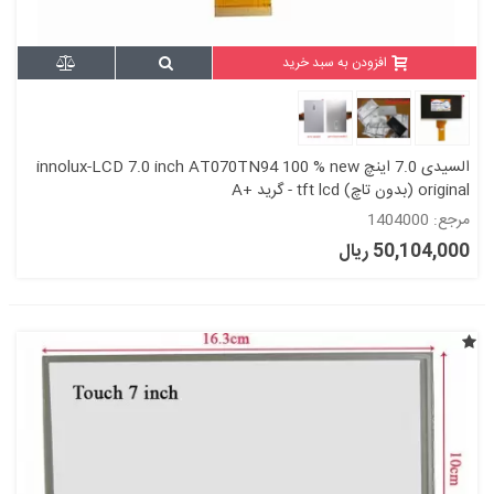
افزودن به سبد خرید
السیدی 7.0 اینچ innolux-LCD 7.0 inch AT070TN94 100 % new
original (بدون تاچ) tft lcd - گرید +A
مرجع: 1404000
50,104,000 ریال