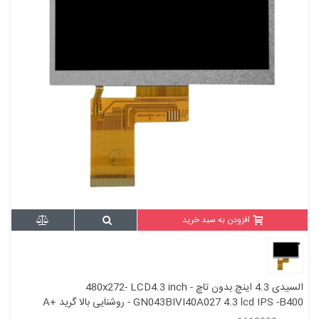
افزودن به سبد خرید
السیدی 4.3 اینچ بدون تاچ 480x272- LCD4.3 inch -
GN043BIVI40A027 4.3 lcd IPS -B400 - روشنایی بالا گرید +A