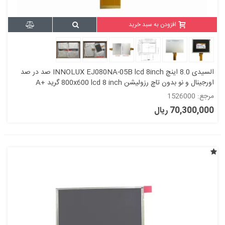
افزودن به سبد خرید
السیدی 8.0 اینچ INNOLUX EJ080NA-05B lcd 8inch صد در صد
اورجینال و نو بدون تاچ رزولیشن 800x600 lcd 8 inch گرید +A
مرجع: 1526000
70,300,000 ریال