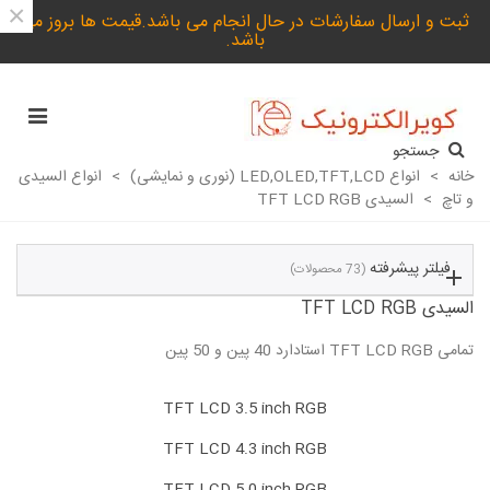
×
ثبت و ارسال سفارشات در حال انجام می باشد.قیمت ها بروز می
باشد.
جستجو
خانه
>
انواع LED,OLED,TFT,LCD (نوری و نمایشی)
>
انواع السیدی
و تاچ
>
السیدی TFT LCD RGB
فیلتر پیشرفته
(73 محصولات)
السیدی TFT LCD RGB
تمامی TFT LCD RGB استادارد 40 پین و 50 پین
ادامه مطلب
TFT LCD 3.5 inch RGB
TFT LCD 4.3 inch RGB