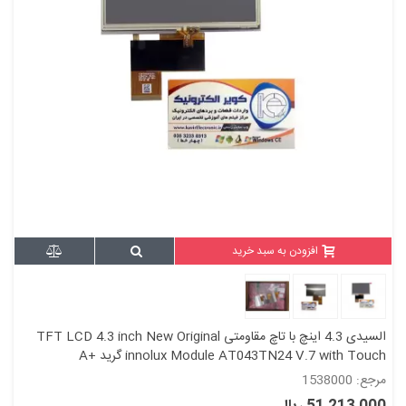
افزودن به سبد خرید
السیدی 4.3 اینچ با تاچ مقاومتی TFT LCD 4.3 inch New Original
innolux Module AT043TN24 V.7 with Touch گرید +A
مرجع: 1538000