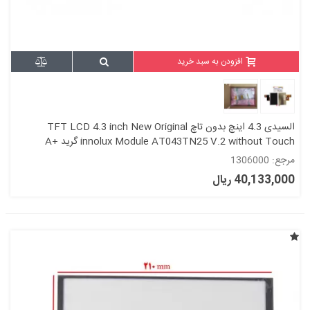
افزودن به سبد خرید
السیدی 4.3 اینچ بدون تاچ TFT LCD 4.3 inch New Original
innolux Module AT043TN25 V.2 without Touch گرید +A
مرجع: 1306000
40,133,000 ریال