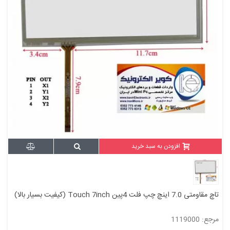
افزودن به سبد خرید
تاچ مقاومتی 7.0 اینچ چپ فلت 4پین Touch 7inch (کیفیت بسیار بالا)
مرجع: 1119000