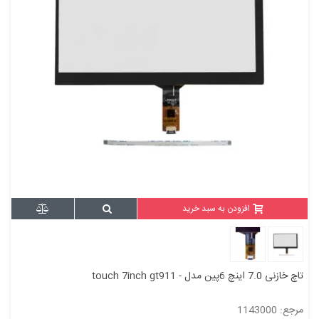
افزودن به سبد خرید
تاچ خازنی 7.0 اینچ 6پین مدل - touch 7inch gt911
مرجع: 1143000