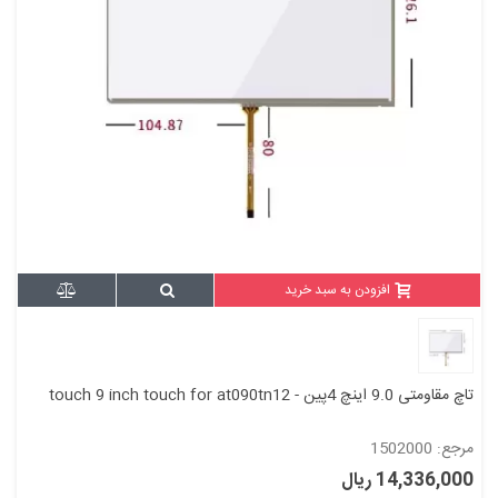
افزودن به سبد خرید
تاچ مقاومتی 9.0 اینچ 4پین - touch 9 inch touch for at090tn12
مرجع: 1502000
14,336,000 ریال