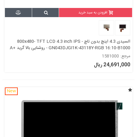
افزودن به سبد خرید
السیدی 4.3 اینچ بدون تاچ 800x480- TFT LCD 4.3 inch IPS -
GN043DJGI1K-43118Y-RGB 16:10-B1000 - روشنایی بالا گرید +A
مرجع: 1581000
24,691,000 ریال
New