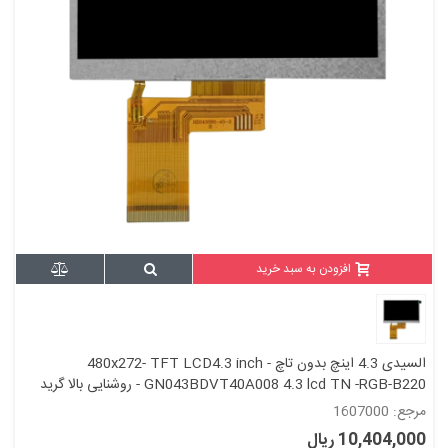
افزودن به سبد خرید
السیدی 4.3 اینچ بدون تاچ 480x272- TFT LCD4.3 inch -
GN043BDVT40A008 4.3 lcd TN -RGB-B220 - روشنایی بالا گرید
+A
مرجع: 1607000
10,404,000 ریال