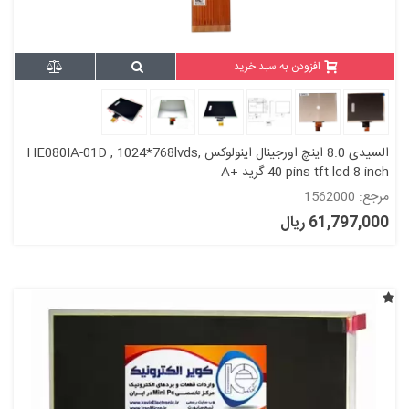
افزودن به سبد خرید
السیدی 8.0 اینچ اورجینال اینولوکس HE080IA-01D , 1024*768lvds,
40 pins tft lcd 8 inch گرید +A
مرجع: 1562000
61,797,000 ریال