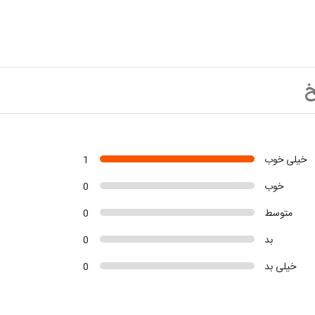
خ
خیلی خوب
1
خوب
0
متوسط
0
بد
0
خیلی بد
0