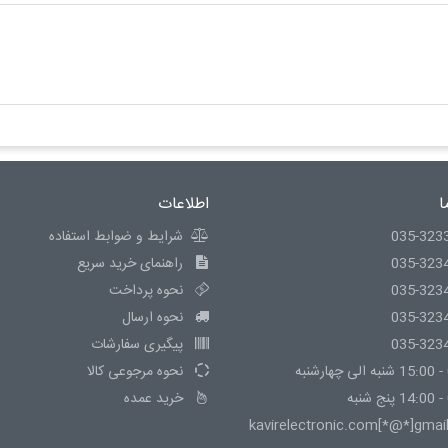
ا
اطلاعات
035-323
شرایط و ضوابط استفاده
035-323
راهنمای خرید سریع
035-323
نحوه پرداخت
035-323
نحوه ارسال
035-323
پیگیری سفارشات
نحوه مرجوعی کالا
خرید عمده
kavirelectronic.com[*@*]gmai