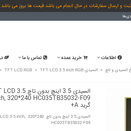
بت و ارسال سفارشات در حال انجام می باشد.قیمت ها بروز می باشد.
ی‌ها
اطلاعات
خرید عمده
تماس با ما
در
ع السیدی و تاچ
>
السیدی TFT LCD RGB
TFT LCD 3.5 inch RGB
>
>
السیدی 3.5 اینچ بدون تاچ 5
ch, 320*240 HC035TB35032-F09
گرید A+
السیدی 3.5 اینچ بدون تاچ 3.5 inch, 320*240
HC035TB35032-F09