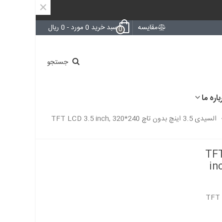
×
مقایسه
سبد خرید
0
مورد
-
0 ریال
0
جستجو
باره ما
السیدی 3.5 اینچ بدون تاچ TFT LCD 3.5 inch, 320*240
TFT LCD 3.
in
TFT LCD 