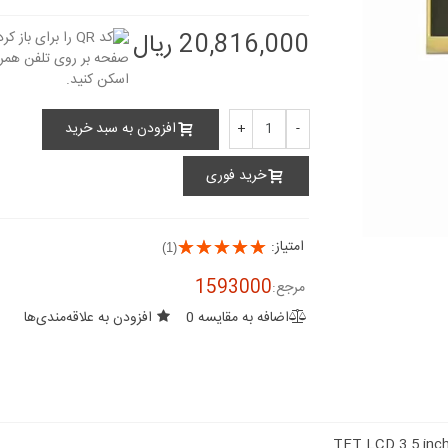
20,816,000 ریال
افزودن به سبد خرید
+
-
خرید فوری
امتیاز:
(1)
1593000
مرجع:
اضافه به مقایسه
0
افزودن به علاقه‌مندی‌ها
TFT LCD 3.5 inc