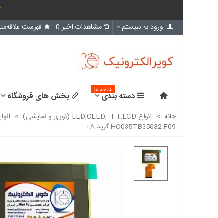
ث
ورود به سیستم
مشاهدات اخیر
0
فهرست علاقه‌مند
شاخه ها
دسته بندی
بخش های فروشگاه
خانه
>
انواع LED,OLED,TFT,LCD (نوری و نمایشی)
>
انوا
HC035TB35032-F09 گرید A+