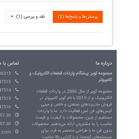
پرسش‌ها و پاسخ‌ها (2)
نقد و بررسی‌‌ (1)
درباره ما
تماس با م
مجموعه کویر: پیشگام واردات قطعات الکترونیک و
30313
کامپیوتر
47513
47514
مجموعه کویر از سال 2006 در واردات قطعات
الکترونیک و از 2015 با نام کویر کامپیوتر در
47515
فروش مادربردهای صنعتی و خاص و مینی
47516
کیس‌های فن لس فعالیت دارد. ما با واردات
07:30 - 15:00 شنبه الی چهارشنبه
مستقیم از چین، محصولات با کیفیت و قیمت
07:30 - 14:00 پنج شنبه
مناسب را به مشتریان ارائه می‌دهیم. محصولات
بدون فن ما با طراحی منحصر به فرد، برای
l.com
سیستم‌های کم‌صدا و با کارایی بالا مناسب