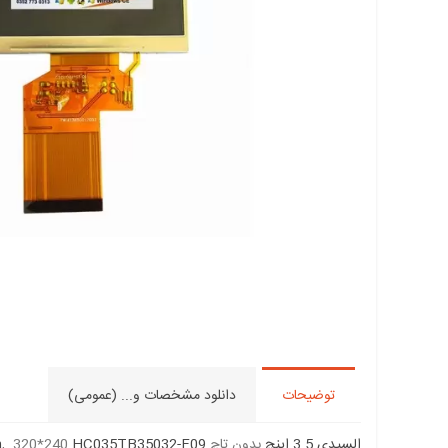
توضیحات
دانلود مشخصات و... (عمومی)
السیدی 3.5 اینچ
بدون تاچ
HC035TB35032-F09
, 320*240
h