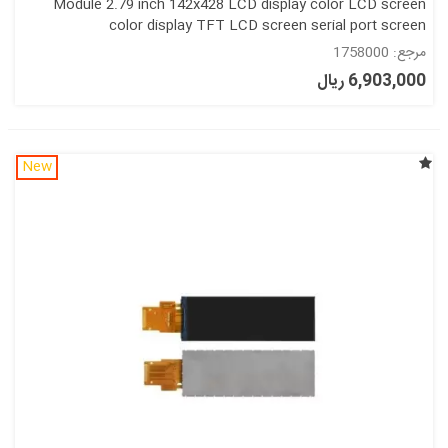
Module 2.79 inch 142x428 LCD display color LCD screen
color display TFT LCD screen serial port screen
مرجع: 1758000
6,903,000 ریال
New