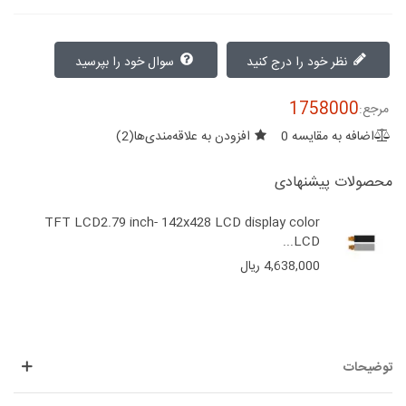
نظر خود را درج کنید
سوال خود را بپرسید
1758000
مرجع:
اضافه به مقایسه
0
افزودن به علاقه‌مندی‌ها
(
2
)
محصولات پیشنهادی
TFT LCD2.79 inch- 142x428 LCD display color
LCD...
4,638,000 ریال
توضیحات