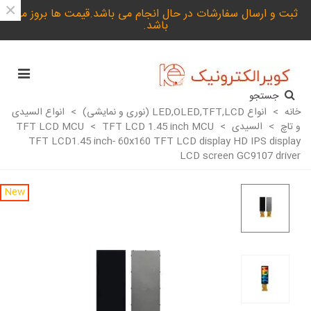
×
ثبت و ارسال سفارشات در حال انجام می باشد.قیمت ها بروز می
باشد.
جستجو
خانه
>
انواع LED,OLED,TFT,LCD (نوری و نمایشی)
>
انواع السیدی
و تاچ
>
السیدی TFT LCD MCU
>
TFT LCD 1.45 inch MCU
>
TFT LCD1.45 inch- 60x160 TFT LCD display HD IPS display
LCD screen GC9107 driver
New