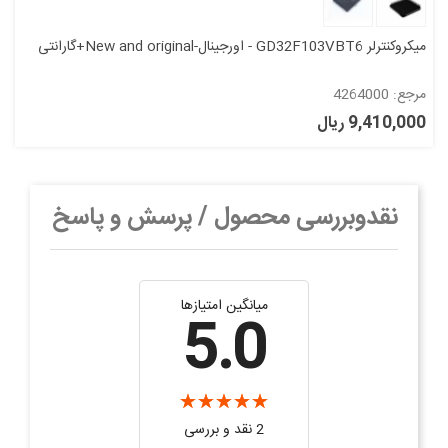
میکروکنترلر GD32F103VBT6 - اورجینال-New and original+گارانتی
مرجع: 4264000
9,410,000 ریال
نقدوبررسی محصول / پرسش و پاسخ
میانگین امتیازها
5.0
2 نقد و بررسی‌‌