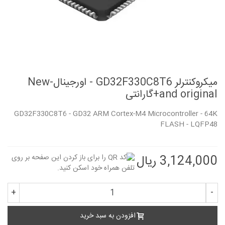
میکروکنترلر GD32F330C8T6 - اورجینال-New
and original+گارانتی
GD32F330C8T6 - GD32 ARM Cortex-M4 Microcontroller - 64K
FLASH - LQFP48
3,124,000 ریال
+
-
افزودن به سبد خرید