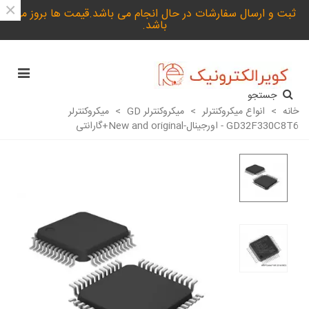
×
ثبت و ارسال سفارشات در حال انجام می باشد.قیمت ها بروز می
باشد.
جستجو
خانه
>
انواع میکروکنترلر
>
میکروکنترلر GD
>
میکروکنترلر
GD32F330C8T6 - اورجینال-New and original+گارانتی