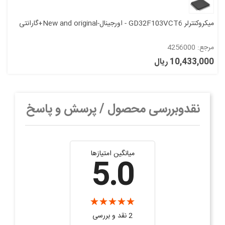
میکروکنترلر GD32F103VCT6 - اورجینال-New and original+گارانتی
مرجع: 4256000
10,433,000 ریال
نقدوبررسی محصول / پرسش و پاسخ
میانگین امتیازها
5.0
2 نقد و بررسی‌‌