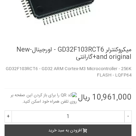
میکروکنترلر GD32F103RCT6 - اورجینال-New
and original+گارانتی
GD32F103RCT6 - GD32 ARM Cortex-M3 Microcontroller - 256K
FLASH - LQFP64
10,961,000 ریال
+
-
افزودن به سبد خرید