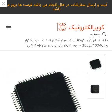
×
ثبت و ارسال سفارشات در حال انجام می باشد.قیمت ها بروز می
باشد.
جستجو
خانه
>
انواع میکروکنترلر
>
میکروکنترلر GD
>
میکروکنترلر
GD32F103RCT6 - اورجینال-New and original+گارانتی