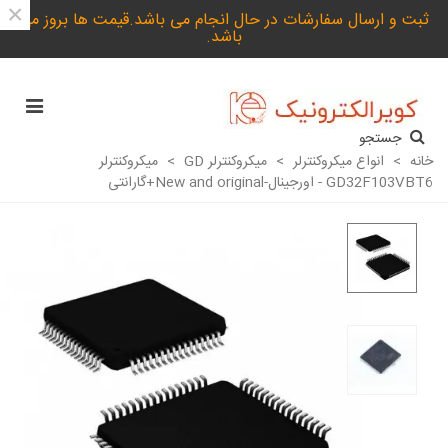
×
ثبت و ارسال سفارشات در حال انجام می باشد.قیمت ها بروز می
باشد.
جستجو
خانه
>
انواع میکروکنترلر
>
میکروکنترلر GD
>
میکروکنترلر
GD32F103VBT6 - اورجینال-New and original+گارانتی