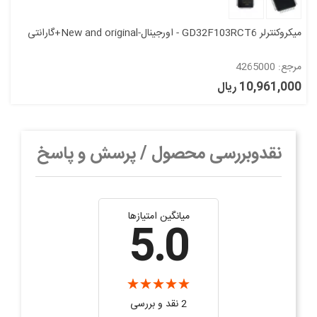
میکروکنترلر GD32F103RCT6 - اورجینال-New and original+گارانتی
مرجع: 4265000
10,961,000 ریال
نقدوبررسی محصول / پرسش و پاسخ
میانگین امتیازها
5.0
2 نقد و بررسی‌‌