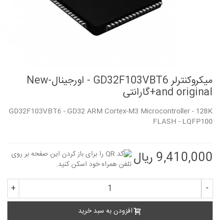
میکروکنترلر GD32F103VBT6 - اورجینال-New
and original+گارانتی
GD32F103VBT6 - GD32 ARM Cortex-M3 Microcontroller - 128K
FLASH - LQFP100
9,410,000 ریال
+
-
افزودن به سبد خرید