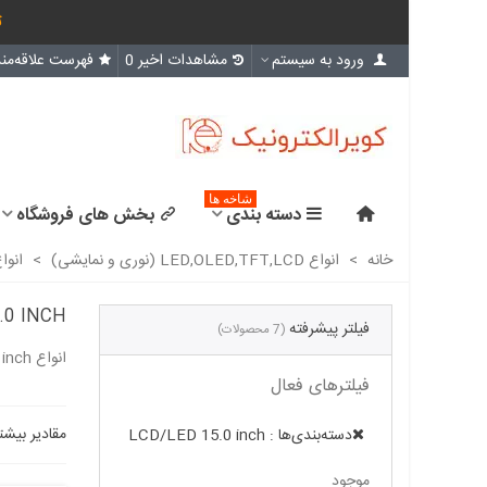
ث
ورود به سیستم
مشاهدات اخیر
0
فهرست علاقه‌مند
شاخه ها
دسته بندی
بخش های فروشگاه
خانه
>
انواع LED,OLED,TFT,LCD (نوری و نمایشی)
>
انوا
.0 INCH
فیلتر پیشرفته
(7 محصولات)
انواع LCD/LED 15.0 inch
فیلترهای فعال
مقادیر بیشت
دسته‌بندی‌ها : LCD/LED 15.0 inch
موجود