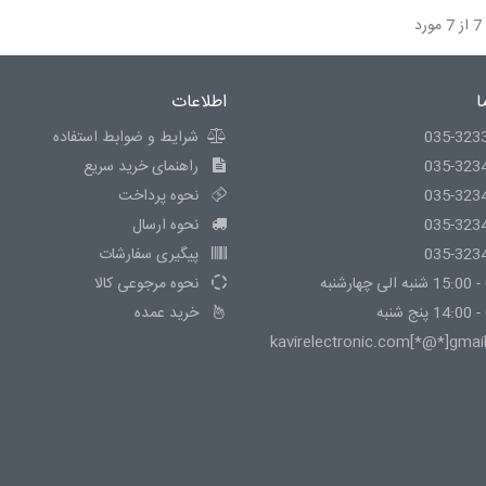
ا
اطلاعات
035-323
شرایط و ضوابط استفاده
035-323
راهنمای خرید سریع
035-323
نحوه پرداخت
035-323
نحوه ارسال
035-323
پیگیری سفارشات
نحوه مرجوعی کالا
خرید عمده
kavirelectronic.com[*@*]gmai