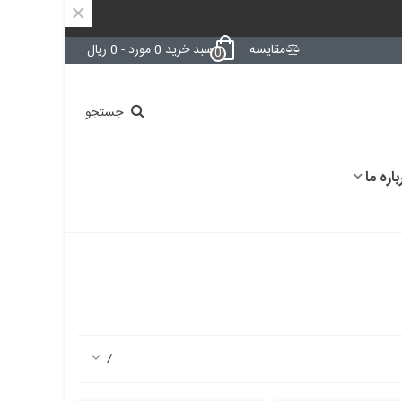
×
مقایسه
سبد خرید
0
مورد
-
0 ریال
0
جستجو
باره ما
7