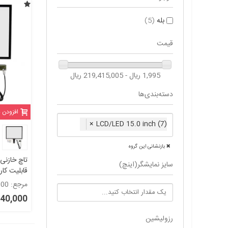
بله
(5)
قیمت
1,995 ریال - 219,415,005 ریال
دسته‌بندی‌ها
افزودن 
×
LCD/LED 15.0 inch (7)
بازنشانی این گروه
سایز نمایشگر(اینچ)
قابلیت کا
ها touch 15 inch
مرجع: 2008000
52,740,000
رزولیشین