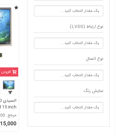
نوع ارتباط (LVDS)
نوع اتصال
افزودن 
نمایش رنگ
مرجع: 2006000
گرید +A
9,415,000