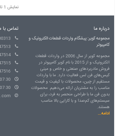
نمایش 1 تا 7 از 7 مورد
درباره ما
تماس با م
مجموعه کویر: پیشگام واردات قطعات الکترونیک و
30313
کامپیوتر
47513
47514
مجموعه کویر از سال 2006 در واردات قطعات
الکترونیک و از 2015 با نام کویر کامپیوتر در
47515
فروش مادربردهای صنعتی و خاص و مینی
47516
کیس‌های فن لس فعالیت دارد. ما با واردات
07:30 - 15:00 شنبه الی چهارشنبه
مستقیم از چین، محصولات با کیفیت و قیمت
07:30 - 14:00 پنج شنبه
مناسب را به مشتریان ارائه می‌دهیم. محصولات
بدون فن ما با طراحی منحصر به فرد، برای
l.com
سیستم‌های کم‌صدا و با کارایی بالا مناسب
هستند.
ادامه...