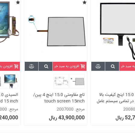
به سبد خرید
افزودن به سبد خرید
افزودن ب
تاچ خازنی 15.0 اینچ کیفیت بالا
تاچ مقاومتی 15.0 اینچ 4 پین/
ر در تمامی سیستم عامل
touch screen 15inch
1024x768 - دست دوم گرید 
مرجع: 2007000
مرجع: 2015000
 ریال
43,900,000 ریال
99,240,000 