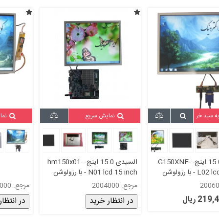
به سبد خرید
نمایش سریع
نما
السیدی 15.0 اینچ- G150XNE-
السیدی 15.0 اینچ- hm150x01-
L02 lcd 15 inch - با رزولوشن
N01 lcd 15 inch - با رزولوشن
1024x768 - کاملا نو و اورجینال
1024x768 - کاملا نو واورجینال
مرجع: 2004000
مرجع: 2016000
گرید +A
21 ریال
در انتظار خرید
در انتظار