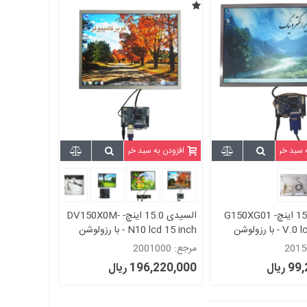
ه سبد خرید
افزودن به سبد خرید
السیدی 15.0 اینچ- G150XG01
السیدی 15.0 اینچ- DV150X0M-
V.0 lcd 15 inch - با رزولوشن
N10 lcd 15 inch - با رزولوشن
A
1024x768 - کاملا نو و اورجینال
مرجع: 2001000
گرید +A
ریال
196,220,000 ریال