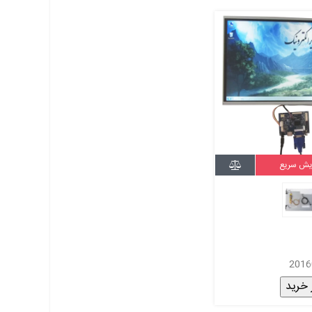
یش سریع
 خرید