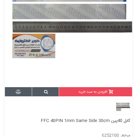
افزودن به سبد خرید
کابل 40پین FFC 40PIN 1mm Same Side 30cm
مرجع: 6252100