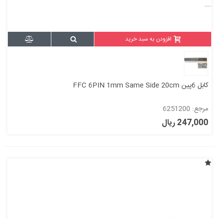
افزودن به سبد خرید
کابل 6پین FFC 6PIN 1mm Same Side 20cm
مرجع: 6251200
247,000 ریال