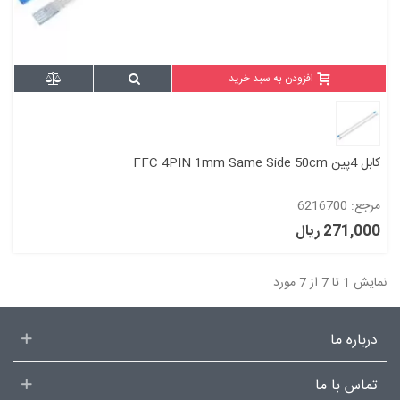
افزودن به سبد خرید
کابل 4پین FFC 4PIN 1mm Same Side 50cm
مرجع: 6216700
271,000 ریال
نمایش 1 تا 7 از 7 مورد
درباره ما
تماس با ما