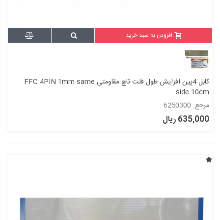
افزودن به سبد خرید
کابل 4پین افزایش طول فلت تاچ مقاومتی FFC 4PIN 1mm same
side 10cm
مرجع: 6250300
635,000 ریال