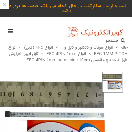
×
ثبت و ارسال سفارشات در حال انجام می باشد.قیمت ها بروز می
باشد.
جستجو
خانه
>
انواع سوکت و کانکتور و کابل و...
>
انواع FFC (کابل)
>
انواع
FFC 1MM PITCH
>
انواع FFC 4PIN 1mm
>
کابل 4پین افزایش
طول فلت تاچ مقاومتی FFC 4PIN 1mm same side 10cm