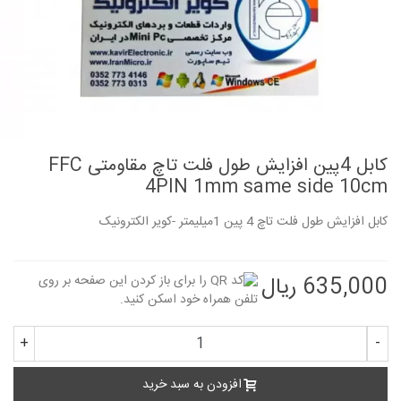
کابل 4پین افزایش طول فلت تاچ مقاومتی FFC
4PIN 1mm same side 10cm
کابل افزایش طول فلت تاچ 4 پین 1میلیمتر -کویر الکترونیک
635,000 ریال
+
-
افزودن به سبد خرید