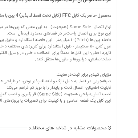
سوکت مخصوص آن در سایت موجود هست که میتوانید از اینجا مشاه
محصول حاضر یک کابل FFC (کابل تخت انعطاف‌پذیر) 4 پین با مشخصات فنی زیر است:
نوع اتصال: Same Side (هم‌جهت) - به این معنی که پین‌ها در دو سر کابل به یک سمت هدایت شده‌اند.
این نوع برای اتصال راحت‌تر در فضاهای محدود ایده‌آل است.
فاصله پین‌ها (Pitch): ۱ میلی‌متر - این فاصله استاندارد و دقیق بین مرکز هر پین تا پین بعدی است.
طول کابل:۵۰ سانتیمتر - طول استاندارد برای کاربردهای مختلف داخلی دستگاه‌ها.
کاربرد اصلی: این کابل‌ها عمدتاً برای اتصالات داخلی در وسایل الکت
صفحه‌نمایش، درایورها و ماژول‌ها منتقل کنند.
مزایای کلیدی برای ثبت در سایت:
صرفه‌جویی در فضا: به دلیل نازک و انعطاف‌پذیر بودن، در طراحی‌ه
قابلیت اطمینان: اتصال ثابت و پایدار را با نویز کم فراهم می‌کند.
نصب آسان:طراحی هم‌جهت (Same Side) قرارگیری و نصب کابل را ساده‌تر می‌کند.
این کابل یک قطعه اساسی و با کیفیت برای تعمیرات یا پروژه‌های ا
3 محصولات مشابه در شاخه های مختلف: