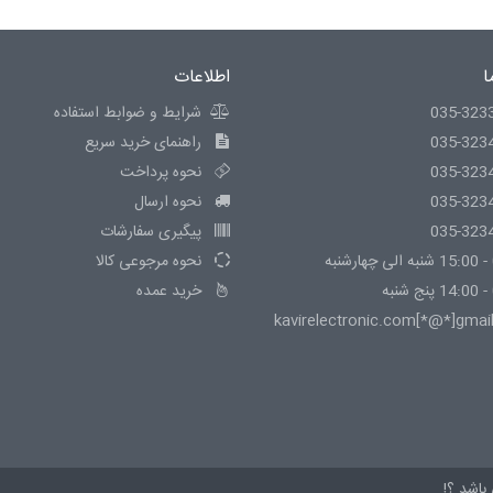
ا
اطلاعات
035-323
شرایط و ضوابط استفاده
035-323
راهنمای خرید سریع
035-323
نحوه پرداخت
035-323
نحوه ارسال
035-323
پیگیری سفارشات
نحوه مرجوعی کالا
خرید عمده
kavirelectronic.com[*@*]gmai
باشد.؟!