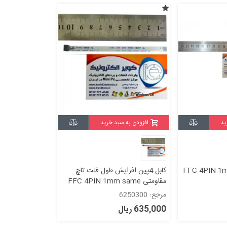
ید
افزودن به سبد خرید
FFC 4PIN 1mm Sam
کابل 4پین افزایش طول فلت تاچ
مقاومتی FFC 4PIN 1mm same
side 10cm
مرجع: 6250300
635,000 ریال