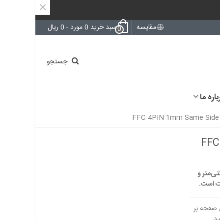
×
مقایسه
سبد خرید
0
مورد
-
0 ریال
0
جستجو
باره ما
FFC 
بط نازک و انعطاف‌پذیر با طول ۵۰ سانتی‌متر و