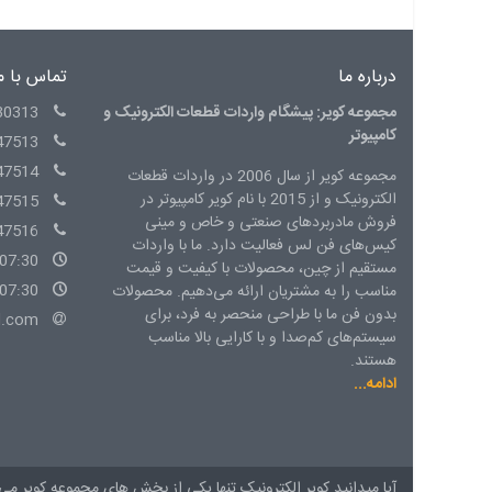
درباره ما
تماس با م
مجموعه کویر: پیشگام واردات قطعات الکترونیک و
30313
کامپیوتر
47513
47514
مجموعه کویر از سال 2006 در واردات قطعات
الکترونیک و از 2015 با نام کویر کامپیوتر در
47515
فروش مادربردهای صنعتی و خاص و مینی
47516
کیس‌های فن لس فعالیت دارد. ما با واردات
07:30 - 15:00 شنبه الی چهارشنبه
مستقیم از چین، محصولات با کیفیت و قیمت
07:30 - 14:00 پنج شنبه
مناسب را به مشتریان ارائه می‌دهیم. محصولات
بدون فن ما با طراحی منحصر به فرد، برای
l.com
سیستم‌های کم‌صدا و با کارایی بالا مناسب
هستند.
ادامه...
آیا میدانید کویر الکترونیک تنها یکی از بخش های
مجموعه کویر
می 