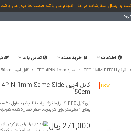
بت و ارسال سفارشات در حال انجام می باشد.قیمت ها بروز می باشد.
ی‌ها
اطلاعات
خرید عمده
تماس با ما
در
انواع FFC 1MM PITCH
>
انواع FFC 4PIN 1mm
>
کابل 4پین FFC 4PIN 1mm Same Side 50cm
کابل 4پین 4PIN 1mm Same Side
New
50cm
این کابل FFC یک را
پهنای ۱ میلی‌متر برای هر پین، با چهار اتصال‌دهنده هم‌جهت است.
271,000 ریال