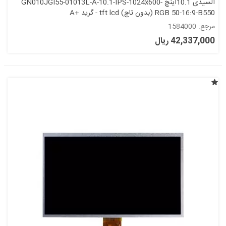
السیدی 10.1اینچ GN010JGI55-01013L-A-10.1-IPS-1024x600-
RGB 50-16:9-B550 (بدون تاچ) tft lcd - گرید +A
مرجع: 1584000
42,337,000 ریال