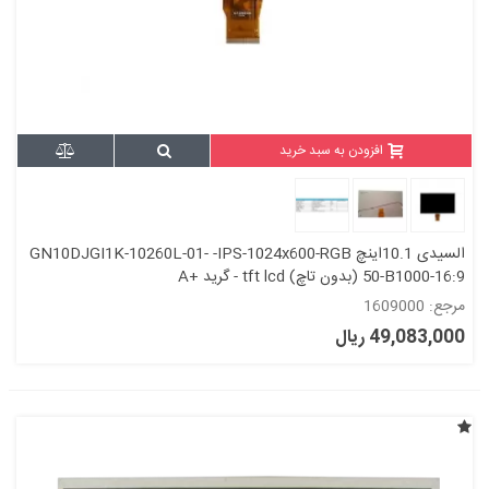
افزودن به سبد خرید
السیدی 10.1اینچ GN10DJGI1K-10260L-01- -IPS-1024x600-RGB
50-B1000-16:9 (بدون تاچ) tft lcd - گرید +A
مرجع: 1609000
49,083,000 ریال