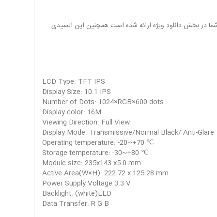
شما در بخش دانلود ویژه ارائه شده است همچنین این السیدی
LCD Type: TFT IPS
Display Size: 10.1 IPS
Number of Dots: 1024×RGB×600 dots
Display color: 16M
Viewing Direction: Full View
Display Mode: Transmissive/Normal Black/ Anti-Glare
Operating temperature: -20~+70 ℃
Storage temperature: -30~+80 ℃
Module size: 235x143 x5.0 mm
Active Area(W×H): 222.72 x 125.28 mm
Power Supply Voltage 3.3 V
Backlight: (white)LED
Data Transfer: R G B