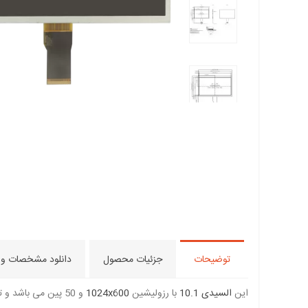
توضیحات
جزئیات محصول
دانلود مشخصات و..
این
السیدی 10.1
با رزولیشین
1024x600
و 50 پین می باشد و ترتیب پایه های آن مطابق السیدی 7 اینچ می باشد.