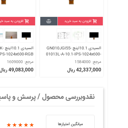
افزودن به سبد خرید
افزودن به سبد خر
السیدی 10.1اینچ GN010JGI55-
السی
-IPS-1024x600-RGB
01013L-A-10.1-IPS-1024x600-
RGB 50-16:9-B550 (بدون تاچ) tft
مرجع: 1584000
مرجع: 1609000
lcd - گرید +A
- گرید +A
42,337,000 ریال
49,083,000 ریال
نقدوبررسی محصول / پرسش و پاس
میانگین امتیازها
★★★★★