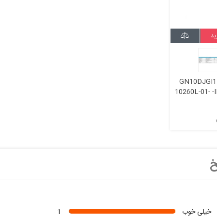
ید
دی 10.1اینچ GN10DJGI1K-
10260L-01- 
50-B1000-16:9 (بدون تاچ) tft lcd
خ
خیلی خوب
1