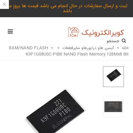
×
ثبت و ارسال سفارشات در حال انجام می باشد.قیمت ها بروز می
باشد.
جستجو
خانه
>
آیسی هاو درایورهاو سایرقطعات
>
>
RAM/NAND FLASH
K9F1G08U0C-PIB0 NAND Flash Memory 128Mx8 Bit