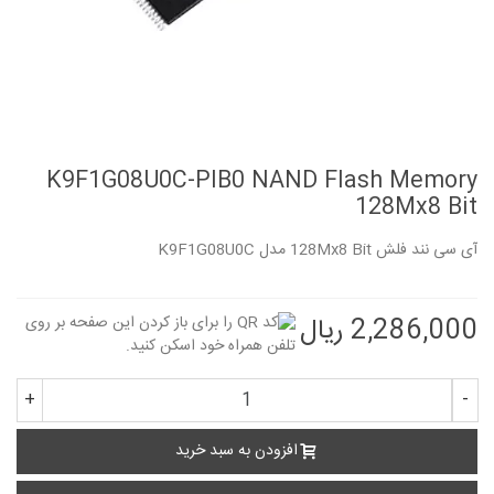
K9F1G08U0C-PIB0 NAND Flash Memory
128Mx8 Bit
آی سی نند فلش 128Mx8 Bit مدل K9F1G08U0C
2,286,000 ریال
+
-
افزودن به سبد خرید