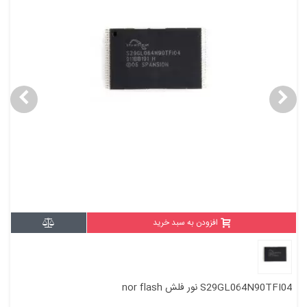
افزودن به سبد خرید
S29GL064N90TFI04 نور فلش nor flash