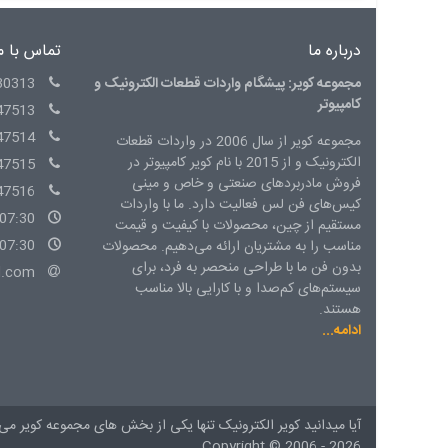
درباره ما
تماس با م
مجموعه کویر: پیشگام واردات قطعات الکترونیک و
30313
کامپیوتر
47513
47514
مجموعه کویر از سال 2006 در واردات قطعات
الکترونیک و از 2015 با نام کویر کامپیوتر در
47515
فروش مادربردهای صنعتی و خاص و مینی
47516
کیس‌های فن لس فعالیت دارد. ما با واردات
07:30 - 15:00 شنبه الی چهارشنبه
مستقیم از چین، محصولات با کیفیت و قیمت
07:30 - 14:00 پنج شنبه
مناسب را به مشتریان ارائه می‌دهیم. محصولات
بدون فن ما با طراحی منحصر به فرد، برای
l.com
سیستم‌های کم‌صدا و با کارایی بالا مناسب
هستند.
ادامه...
آیا میدانید کویر الکترونیک تنها یکی از بخش های
مجموعه کویر
می 
Copyright ©
2006 - 2026