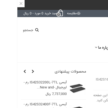
×
مقایسه
سبد خرید
0
مورد
-
0 ریال
0
جستجو
باره ما
محصولات پیشنهادی
IS42S1
آیسی IS42S32200L-7TL رم -
آیسی IS42S32200L-7TL رم -
اورجینال -New and...
7,737,000 ریال
آیسی IS42S32400F-7TL رم -
آیسی IS42S32400F-7TL رم -