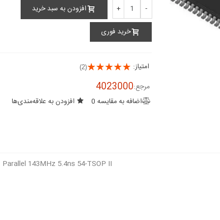
اورجینال -New and...
اورجینال -New and...
افزودن به سبد خرید
+
-
4,603,000 ریال
4,603,000 ریال
خرید فوری
آیسی IS42S32400F-6BL رم -
اورجینال -New and...
اورجینال -New and...
6,899,000 ریال
6,899,000 ریال
امتیاز:
(2)
4023000
مرجع:
اضافه به مقایسه
0
افزودن به علاقه‌مندی‌ها
Parallel 143MHz 5.4ns 54-TSOP II