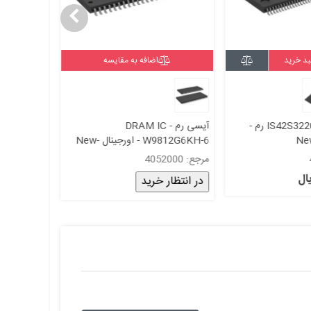
بد خرید
اضافه به مقایسه
افزودن
آیسی IS42S32200L-7TL رم -
آیسی رم DRAM IC -
IB0 NAND
New an
W9812G6KH-6 - اورجینال -New
28Mx8 Bit
and original+گارانتی
مرجع: 4052000
مرجع: 4024000
2,286,000 ری
در انتظار خرید