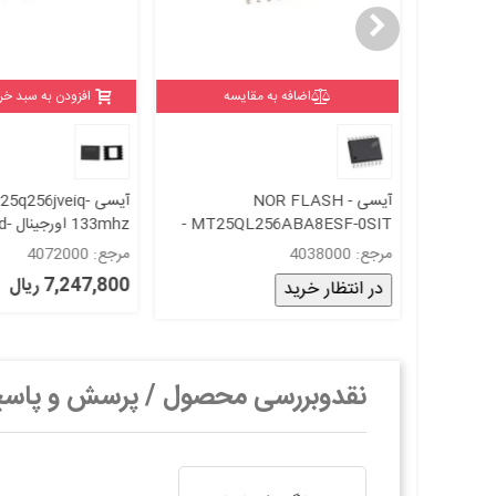
اضافه به مقایسه
افزودن به سبد خر
آیسی IS42S32400F-7TL رم -
آیسی NOR FLASH -
آیسی q256jveiq
MT25QL256ABA8ESF-0SIT -
mhz
اورجینال -New and
original+گارانتی
مرجع: 4038000
مرجع: 4072000
original+گارانتی
7,247,800 ریال
در انتظار خرید
نقدوبررسی محصول / پرسش و پاس