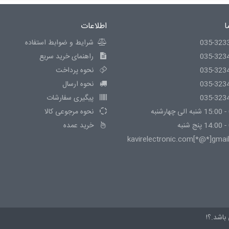
ا
اطلاعات
035-323
شرایط و ضوابط استفاده
035-323
راهنمای خرید سریع
035-323
نحوه پرداخت
035-323
نحوه ارسال
035-323
پیگیری سفارشات
نحوه مرجوعی کالا
خرید عمده
kavirelectronic.com[*@*]gmai
باشد.؟!