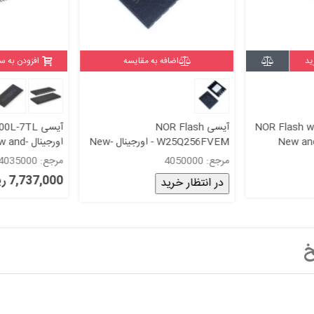
ید
اضافه به مقایسه
افزودن به س
NOR Flash w25-
آیسی NOR Flash
133 اورجینال -New and
W25Q256FVEM - اورجینال -New
اورجینال -d
and original+گارانتی
original+گارانتی
مرجع: 4050000
مرجع: 4035000
7,737,000 ریال
در انتظار خرید
خ