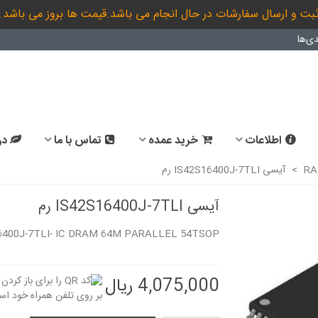
بت و ارسال سفارشات در حال انجام می باشد.قیمت ها بروز می باشد.
ی‌ها
اطلاعات
خرید عمده
تماس با ما
در
RA
>
آیسی IS42S16400J-7TLI رم
آیسی IS42S16400J-7TLI رم
6400J-7TLI- IC DRAM 64M PARALLEL 54TSOP
آیسی IS42S32200L-7TL رم -
اورجینال -New and...
اورجینال -New and...
7,737,000 ریال
7,737,000 ریال
4,075,000 ریال
آیسی IS42S32400F-7TL رم -