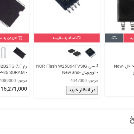
ید
اضافه به مقایسه
افزودن به س
at45db161d-su-اورجینال -New
آیسی NOR Flash W25Q64FVSIG
رم 2TG-7:F
- اورجینال -New and
P-86 SDRAM -
original+گارانتی
new&original
مرجع: 4047000
مرجع: 4089000
15,271,000 ریال
در انتظار خرید
خ