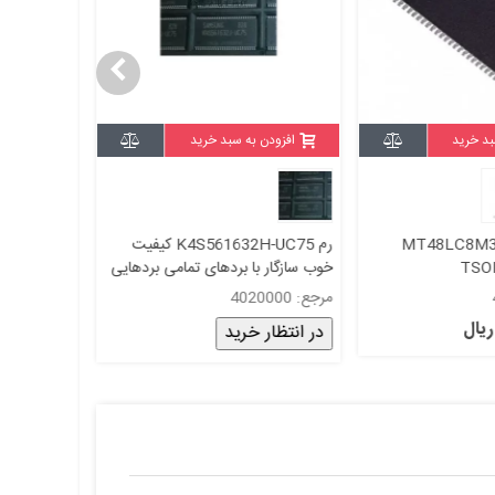
بد خرید
افزودن به سبد خرید
افزودن
MT48LC8M32B
رم K4S561632H-UC75 کیفیت
آیس
TSO
خوب سازگار با بردهای تمامی بردهایی
که رم خارجی دارند
and original+گاران
مرجع: 4020000
مرجع: 4004000
2,813,000 ری
در انتظار خرید