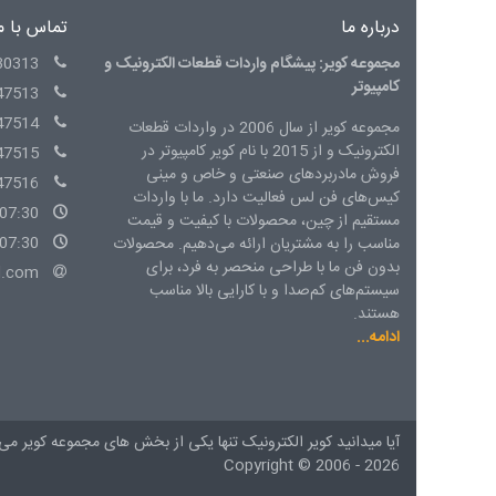
درباره ما
تماس با م
مجموعه کویر: پیشگام واردات قطعات الکترونیک و
30313
کامپیوتر
47513
47514
مجموعه کویر از سال 2006 در واردات قطعات
الکترونیک و از 2015 با نام کویر کامپیوتر در
47515
فروش مادربردهای صنعتی و خاص و مینی
47516
کیس‌های فن لس فعالیت دارد. ما با واردات
07:30 - 15:00 شنبه الی چهارشنبه
مستقیم از چین، محصولات با کیفیت و قیمت
07:30 - 14:00 پنج شنبه
مناسب را به مشتریان ارائه می‌دهیم. محصولات
بدون فن ما با طراحی منحصر به فرد، برای
l.com
سیستم‌های کم‌صدا و با کارایی بالا مناسب
هستند.
ادامه...
آیا میدانید کویر الکترونیک تنها یکی از بخش های
مجموعه کویر
می 
Copyright ©
2006 - 2026