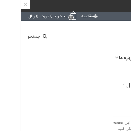
×
مقایسه
سبد خرید
0
مورد
-
0 ریال
0
جستجو
باره ما
رجینال -