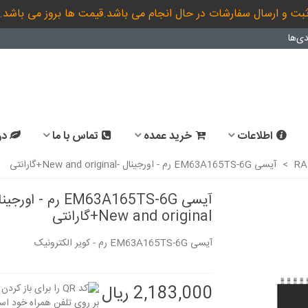
بت و ارسال سفارشات در حال انجام می باشد.قیمت ها بروز می باشد.
ی‌ها
اطلاعات
خرید عمده
تماس با ما
در
RA
>
آیسی EM63A165TS-6G رم - اورجینال -New and original+گارانتی
آیسی EM63A165TS-6G رم - او
New and original+گارانتی
آیسی EM63A165TS-6G رم - کویر الکترونیک
2,183,000 ریال