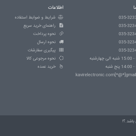
ا
اطلاعات
035-323
شرایط و ضوابط استفاده
035-323
راهنمای خرید سریع
035-323
نحوه پرداخت
035-323
نحوه ارسال
035-323
پیگیری سفارشات
نحوه مرجوعی کالا
خرید عمده
kavirelectronic.com[*@*]gmai
باشد.؟!