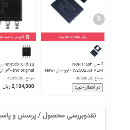
ه
اضافه به مقایسه
افزودن به سبد خر
K9
آیسی NOR Flash
W25Q256FVEM - اورجینال -New
and original+گارانتی
and original+گارانتی
مرجع: 4050000
مرجع: 4005000
2,104,000 ریال
در انتظار خرید
نقدوبررسی محصول / پرسش و پاس