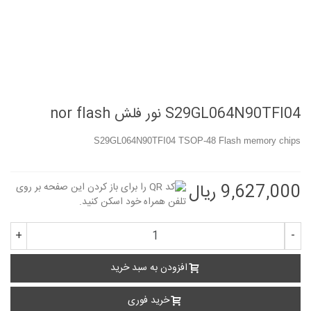
S29GL064N90TFI04 نور فلش nor flash
S29GL064N90TFI04 TSOP-48 Flash memory chips
9,627,000 ریال
+
-
افزودن به سبد خرید
خرید فوری