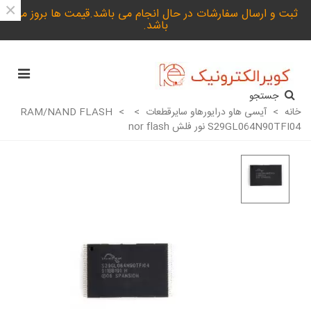
×
ثبت و ارسال سفارشات در حال انجام می باشد.قیمت ها بروز می
باشد.
جستجو
خانه
>
آیسی هاو درایورهاو سایرقطعات
>
>
RAM/NAND FLASH
S29GL064N90TFI04 نور فلش nor flash