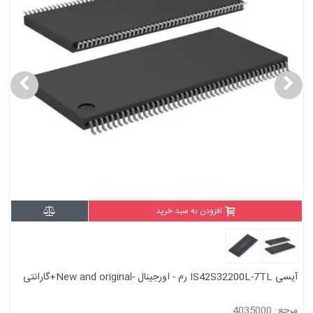
افزودن به سبد خرید
آیسی IS42S32200L-7TL رم - اورجینال -New and original+گارانتی
مرجع: 4035000