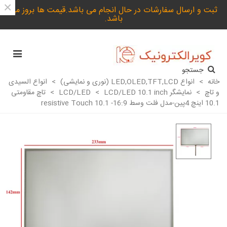
×
ثبت و ارسال سفارشات در حال انجام می باشد.قیمت ها بروز می
باشد.
جستجو
خانه
>
انواع LED,OLED,TFT,LCD (نوری و نمایشی)
>
انواع السیدی
و تاچ
>
نمایشگر LCD/LED
LCD/LED 10.1 inch
>
>
تاچ مقاومتی
10.1 اینچ 4پین-مدل فلت وسط resistive Touch 10.1 -16:9