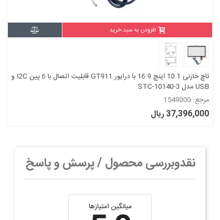
افزودن به سبد خرید
تاچ خازنی 10.1 اینچ 16:9 با درایور GT911 قابلیت اتصال با 6 پین I2C و
USB مدل STC-10140-3
مرجع: 1549000
37,396,000 ریال
نقدوبررسی محصول / پرسش و پاسخ
میانگین امتیازها