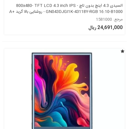
السیدی 4.3 اینچ بدون تاچ 800x480- TFT LCD 4.3 inch IPS -
GN043DJGI1K-43118Y-RGB 16:10-B1000 - روشنایی بالا گرید +A
مرجع: 1581000
24,691,000 ریال