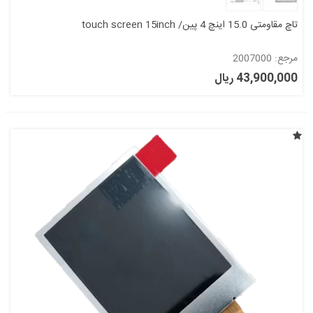
تاچ مقاومتی 15.0 اینچ 4 پین/ touch screen 15inch
مرجع: 2007000
43,900,000 ریال