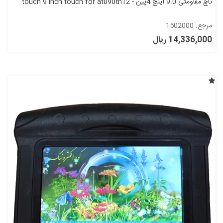
تاچ مقاومتی 9.0 اینچ 4پین - touch 9 inch touch for at090tn12
مرجع: 1502000
14,336,000 ریال