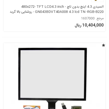
السیدی 4.3 اینچ بدون تاچ 480x272- TFT LCD4.3 inch -
GN043BDVT40A008 4.3 lcd TN -RGB-B220 - روشنایی بالا گرید
+A
مرجع: 1607000
10,404,000 ریال