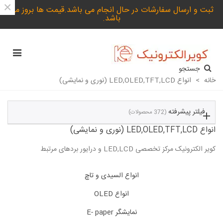
×
ثبت و ارسال سفارشات در حال انجام می باشد.قیمت ها بروز می
باشد.
جستجو
خانه
>
انواع LED,OLED,TFT,LCD (نوری و نمایشی)
فیلتر پیشرفته
(372 محصولات)
انواع LED,OLED,TFT,LCD (نوری و نمایشی)
کویر الکترونیک مرکز تخصصی LED,LCD و درایور بردهای مرتبط
ادامه مطلب
انواع السیدی و تاچ
انواع OLED
نمایشگر E- paper