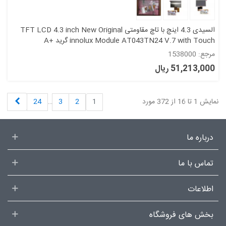
السیدی 4.3 اینچ با تاچ مقاومتی TFT LCD 4.3 inch New Original
innolux Module AT043TN24 V.7 with Touch گرید +A
مرجع: 1538000
51,213,000 ریال
بعدی
نمایش 1 تا 16 از 372 مورد
1
2
3
…
24
درباره ما
تماس با ما
اطلاعات
بخش های فروشگاه