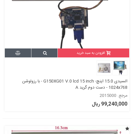
افزودن به سبد خرید
السیدی 15.0 اینچ- G150XG01 V.0 lcd 15 inch - با رزولوشن
1024x768 - دست دوم گرید A
مرجع: 2015000
99,240,000 ریال