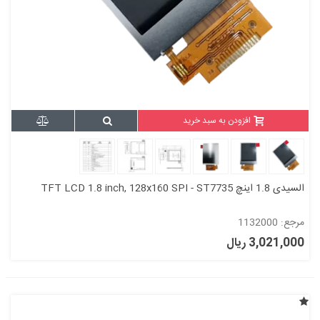
افزودن به سبد خرید
السیدی 1.8 اینچ TFT LCD 1.8 inch, 128x160 SPI - ST7735
مرجع: 1132000
3,021,000 ریال