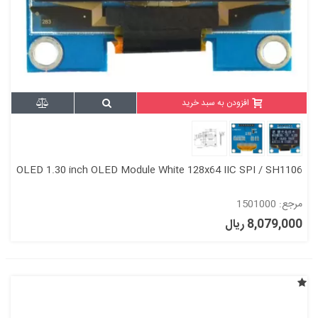
افزودن به سبد خرید
OLED 1.30 inch OLED Module White 128x64 IIC SPI / SH1106
مرجع: 1501000
8,079,000 ریال