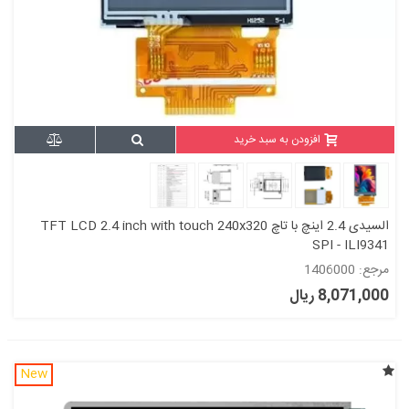
افزودن به سبد خرید
السیدی 2.4 اینچ با تاچ TFT LCD 2.4 inch with touch 240x320
SPI - ILI9341
مرجع: 1406000
8,071,000 ریال
New