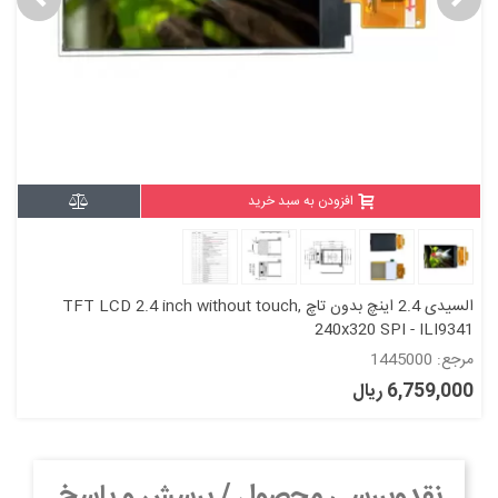
افزودن به سبد خرید
السیدی 2.4 اینچ بدون تاچ TFT LCD 2.4 inch without touch,
240x320 SPI - ILI9341
مرجع: 1445000
6,759,000 ریال
نقدوبررسی محصول / پرسش و پاسخ