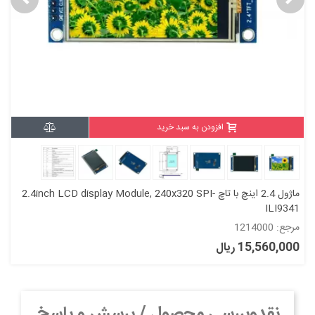
افزودن به سبد خرید
ماژول 2.4 اینچ با تاچ 2.4inch LCD display Module, 240x320 SPI-
ILI9341
مرجع: 1214000
15,560,000 ریال
نقدوبررسی محصول / پرسش و پاسخ