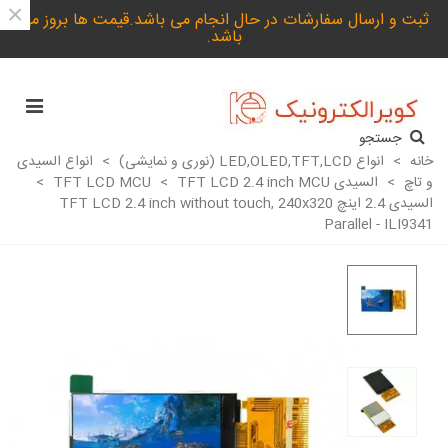
×
ثبت و ارسال سفارشات در حال انجام می باشد.قیمت ها بروز می
باشد.
جستجو
خانه
>
انواع LED,OLED,TFT,LCD (نوری و نمایشی)
>
انواع السیدی
و تاچ
>
السیدی TFT LCD MCU
TFT LCD 2.4 inch MCU
>
>
السیدی 2.4 اینچ TFT LCD 2.4 inch without touch, 240x320
Parallel - ILI9341