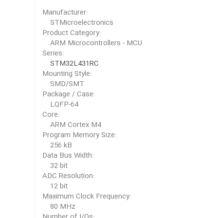
Manufacturer:
STMicroelectronics
Product Category:
ARM Microcontrollers - MCU
Series:
STM32L431RC
Mounting Style:
SMD/SMT
Package / Case:
LQFP-64
Core:
ARM Cortex M4
Program Memory Size:
256 kB
Data Bus Width:
32 bit
ADC Resolution:
12 bit
Maximum Clock Frequency:
80 MHz
Number of I/Os: