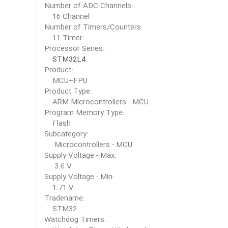
Number of ADC Channels:
16 Channel
Number of Timers/Counters:
11 Timer
Processor Series:
STM32L4
Product:
MCU+FPU
Product Type:
ARM Microcontrollers - MCU
Program Memory Type:
Flash
Subcategory:
Microcontrollers - MCU
Supply Voltage - Max:
3.6 V
Supply Voltage - Min:
1.71 V
Tradename:
STM32
Watchdog Timers: