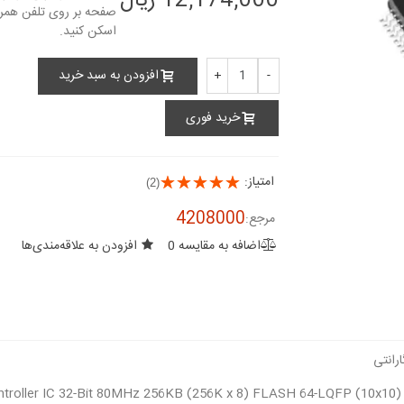
12,174,000 ریال
افزودن به سبد خرید
+
-
خرید فوری
امتیاز:
(2)
4208000
مرجع:
اضافه به مقایسه
0
افزودن به علاقه‌مندی‌ها
oller IC 32-Bit 80MHz 256KB (256K x 8) FLASH 64-LQFP (10x10)