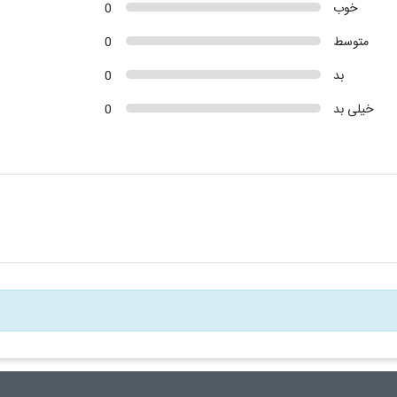
خوب
0
متوسط
0
بد
0
خیلی بد
0