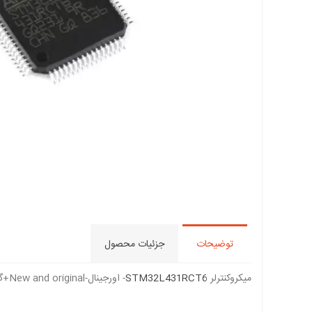
توضیحات
جزئیات محصول
میکروکنترلر
STM32L431RCT6
- اورجینال-New and original+گارانتی