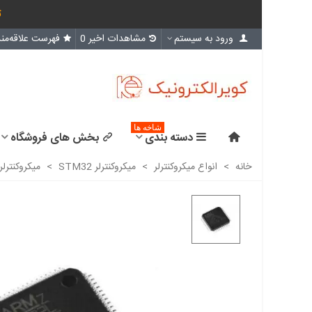
ث
ورود به سیستم
مشاهدات اخیر
0
فهرست علاقه‌مند
شاخه ها
دسته بندی
بخش های فروشگاه
خانه
>
انواع میکروکنترلر
>
میکروکنترلر STM32
>
میکروکنترلر STM32L431RCT6- اورجینال-New and original+گار