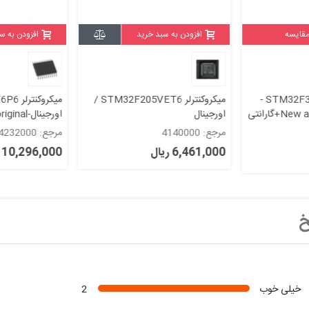
مقایسه
افزودن به سبد خرید
افزودن به س
میکروکنترلر STM32F303RET6 -
میکروکنترلر STM32F205VET6 /
میکروک
اورجینال
اورجینال-New and original+گارانتی
مرجع: 4140000
مرجع: 4232000
6,461,000 ریال
10,296,000 ریال
خ
خیلی خوب
2