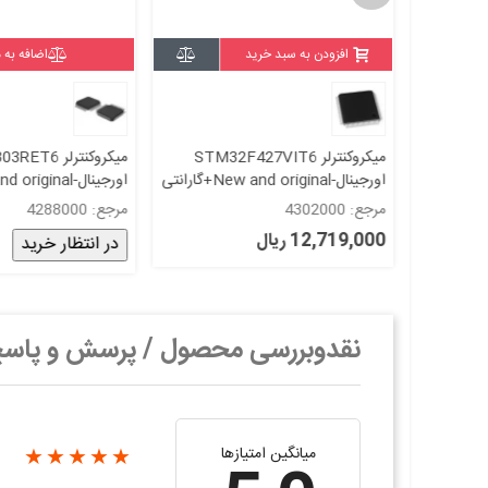
افزودن به سبد خرید
اضافه به 
میکروکنترلر STM32F767zgt6 /
میکروکنترلر STM32F427VIT6
اورجینال-New and original+گارانتی
اورجینال-New and original+گارانتی
مرجع: 4302000
مرجع: 4288000
12,719,000 ریال
در انتظار خرید
نقدوبررسی محصول / پرسش و پاس
میانگین امتیازها
★★★★★