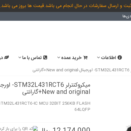
بت و ارسال سفارشات در حال انجام می باشد.قیمت ها بروز می باشد.
ی‌ها
اطلاعات
خرید عمده
تماس با ما
در
انتی
میکروکنترلر 2L431RCT6
New and original+گارانتی
STM32L431RCT6-IC MCU 32BIT 256KB FLASH
64LQFP