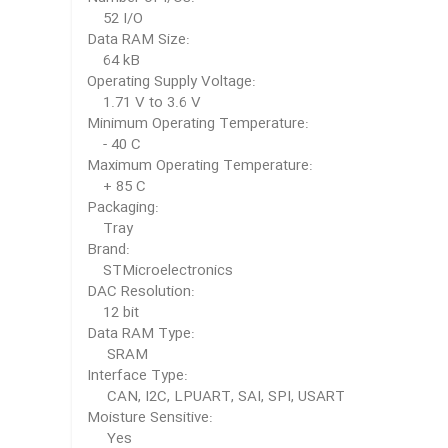
52 I/O
Data RAM Size:
64 kB
Operating Supply Voltage:
1.71 V to 3.6 V
Minimum Operating Temperature:
- 40 C
Maximum Operating Temperature:
+ 85 C
Packaging:
Tray
Brand:
STMicroelectronics
DAC Resolution:
12 bit
Data RAM Type:
SRAM
Interface Type:
CAN, I2C, LPUART, SAI, SPI, USART
Moisture Sensitive:
Yes