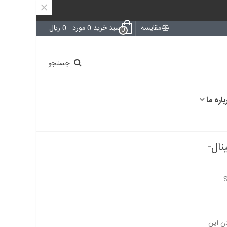
×
مقایسه
سبد خرید
0
مورد
-
0 ریال
0
جستجو
باره ما
STM3- اورجینال-