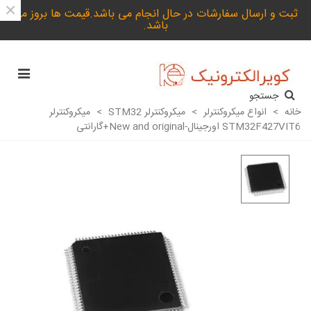
×
ثبت و ارسال سفارشات در حال انجام می باشد.قیمت ها بروز می
باشد.
جستجو
خانه
>
انواع میکروکنترلر
>
میکروکنترلر STM32
>
میکروکنترلر
STM32F427VIT6 اورجینال-New and original+گارانتی