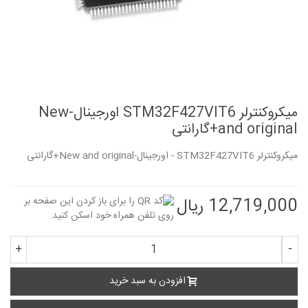
میکروکنترلر STM32F427VIT6 اورجینال-New
and original+گارانتی
میکروکنترلر STM32F427VIT6 - اورجینال-New and original+گارانتی
12,719,000 ریال
+
-
افزودن به سبد خرید