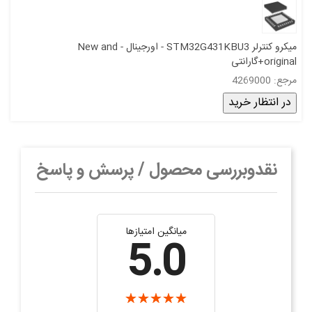
میکرو کنترلر STM32G431KBU3 - اورجینال - New and
original+گارانتی
مرجع: 4269000
در انتظار خرید
نقدوبررسی محصول / پرسش و پاسخ
میانگین امتیازها
5.0