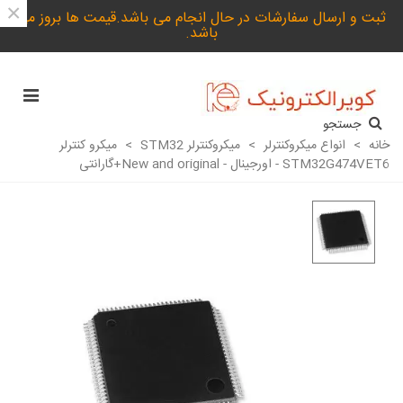
×
ثبت و ارسال سفارشات در حال انجام می باشد.قیمت ها بروز می
باشد.
جستجو
خانه
>
انواع میکروکنترلر
>
میکروکنترلر STM32
>
میکرو کنترلر
STM32G474VET6 - اورجینال - New and original+گارانتی