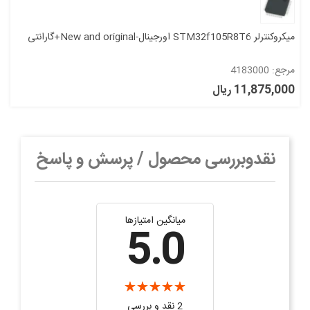
میکروکنترلر STM32f105R8T6 اورجینال-New and original+گارانتی
مرجع: 4183000
11,875,000 ریال
نقدوبررسی محصول / پرسش و پاسخ
میانگین امتیازها
5.0
2 نقد و بررسی‌‌