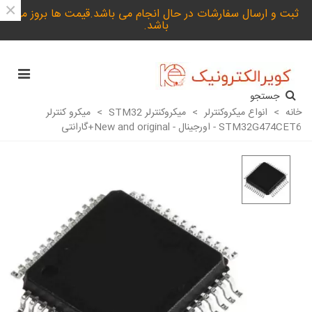
×
ثبت و ارسال سفارشات در حال انجام می باشد.قیمت ها بروز می
باشد.
جستجو
خانه
>
انواع میکروکنترلر
>
میکروکنترلر STM32
>
میکرو کنترلر
STM32G474CET6 - اورجینال - New and original+گارانتی