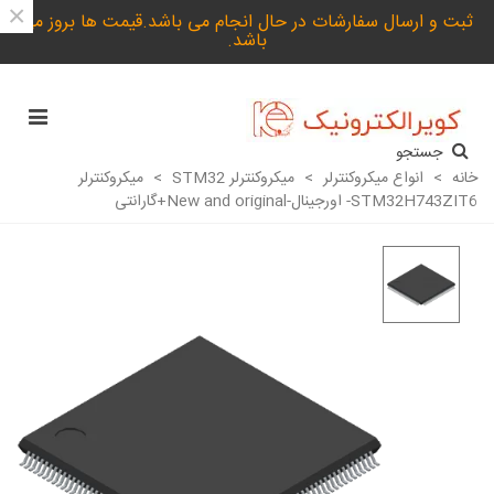
×
ثبت و ارسال سفارشات در حال انجام می باشد.قیمت ها بروز می
باشد.
جستجو
خانه
>
انواع میکروکنترلر
>
میکروکنترلر STM32
>
میکروکنترلر
STM32H743ZIT6- اورجینال-New and original+گارانتی