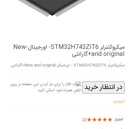
میکروکنترلر STM32H743ZIT6- اورجینال-New
and original+گارانتی
میکروکنترلر STM32H743ZIT6 - اورجینال-New and original+گارانتی
در انتظار خرید
ناموجود
امتیاز:
(2)