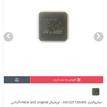
افزودن به سبد خرید
میکروکنترلر stm32f730v8t6 - اورجینال-New and original+گارانتی