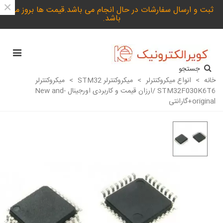
×
ثبت و ارسال سفارشات در حال انجام می باشد.قیمت ها بروز می
باشد.
جستجو
خانه
>
انواع میکروکنترلر
>
میکروکنترلر STM32
>
میکروکنترلر
STM32F030K6T6 /ارزان قیمت و کاربردی اورجینال -New and
original+گارانتی