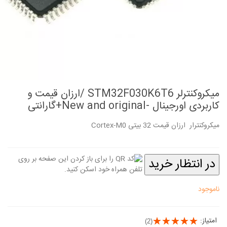
میکروکنترلر STM32F030K6T6 /ارزان قیمت و
کاربردی اورجینال -New and original+گارانتی
میکروکنترار ارزان قیمت 32 بیتی Cortex-M0
در انتظار خرید
ناموجود
امتیاز:
(2)