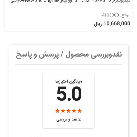
میکروکنترلر STM32F407VGT6 اورجینال-New and original+گارانتی
مرجع: 4103000
10,668,000 ریال
نقدوبررسی محصول / پرسش و پاسخ
میانگین امتیازها
5.0
2 نقد و بررسی‌‌