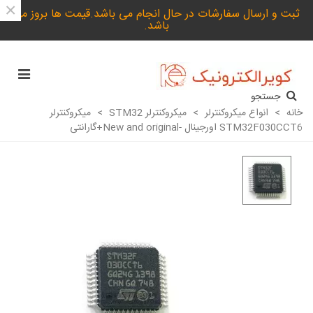
×
ثبت و ارسال سفارشات در حال انجام می باشد.قیمت ها بروز می
باشد.
جستجو
خانه
>
انواع میکروکنترلر
>
میکروکنترلر STM32
>
میکروکنترلر
STM32F030CCT6 اورجینال -New and original+گارانتی