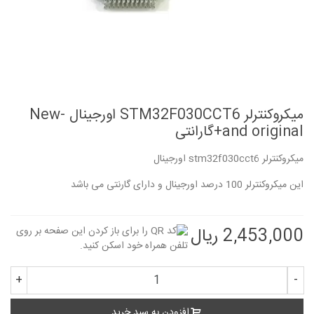
میکروکنترلر STM32F030CCT6 اورجینال -New
and original+گارانتی
میکروکنترلر stm32f030cct6 اورجینال
این میکروکنترلر 100 درصد اورجینال و دارای گارنتی می باشد
2,453,000 ریال
+
-
افزودن به سبد خرید