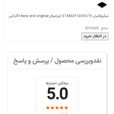
میکروکنترلر STM32F103VGT6 اورجینال-New and original+گارانتی
مرجع: 4295000
در انتظار خرید
نقدوبررسی محصول / پرسش و پاسخ
میانگین امتیازها
5.0