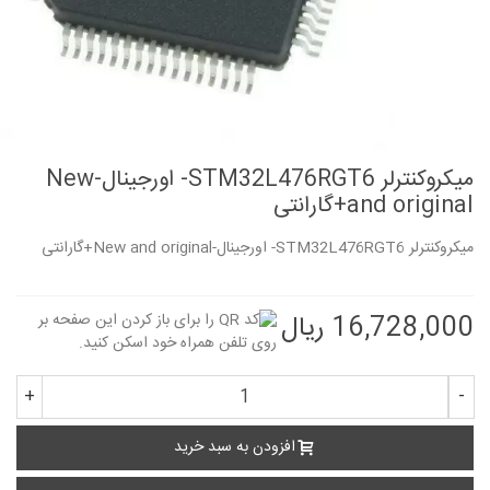
میکروکنترلر STM32L476RGT6- اورجینال-New
and original+گارانتی
میکروکنترلر STM32L476RGT6- اورجینال-New and original+گارانتی
16,728,000 ریال
+
-
افزودن به سبد خرید