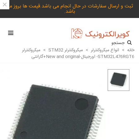
×
ثبت و ارسال سفارشات در حال انجام می باشد.قیمت ها بروز می
باشد.
جستجو
خانه
>
انواع میکروکنترلر
>
میکروکنترلر STM32
>
میکروکنترلر
STM32L476RGT6- اورجینال-New and original+گارانتی