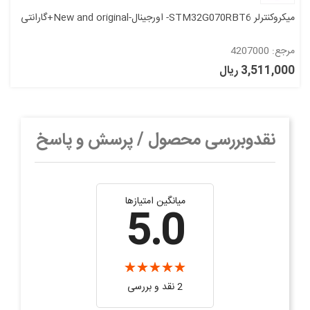
میکروکنترلر STM32G070RBT6- اورجینال-New and original+گارانتی
مرجع: 4207000
3,511,000 ریال
نقدوبررسی محصول / پرسش و پاسخ
میانگین امتیازها
5.0
2 نقد و بررسی‌‌