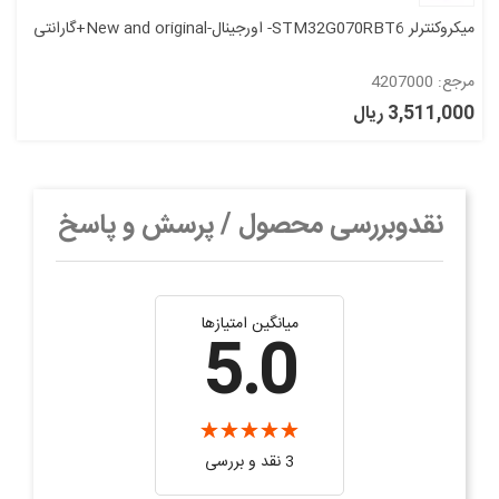
میکروکنترلر STM32G070RBT6- اورجینال-New and original+گارانتی
مرجع: 4207000
3,511,000 ریال
نقدوبررسی محصول / پرسش و پاسخ
میانگین امتیازها
5.0
3 نقد و بررسی‌‌