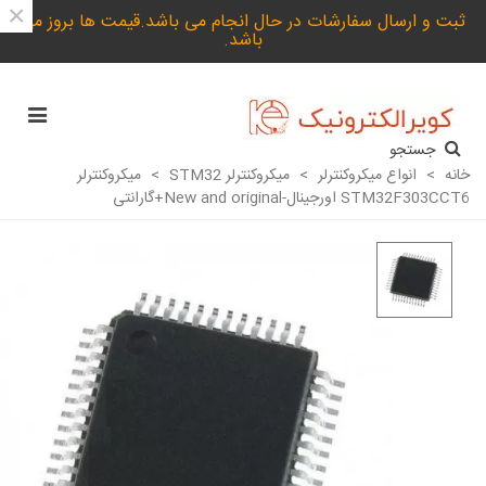
×
ثبت و ارسال سفارشات در حال انجام می باشد.قیمت ها بروز می
باشد.
جستجو
خانه
>
انواع میکروکنترلر
>
میکروکنترلر STM32
>
میکروکنترلر
STM32F303CCT6 اورجینال-New and original+گارانتی