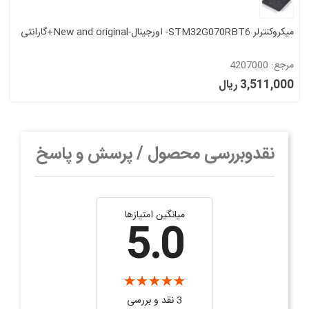
میکروکنترلر STM32G070RBT6- اورجینال-New and original+گارانتی
مرجع: 4207000
3,511,000 ریال
نقدوبررسی محصول / پرسش و پاسخ
میانگین امتیازها
5.0
3 نقد و بررسی‌‌