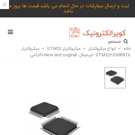
×
ثبت و ارسال سفارشات در حال انجام می باشد.قیمت ها بروز می
باشد.
جستجو
خانه
>
انواع میکروکنترلر
>
میکروکنترلر STM32
>
میکروکنترلر
STM32F030R8T6 -اورجینال- New and original+گارانتی