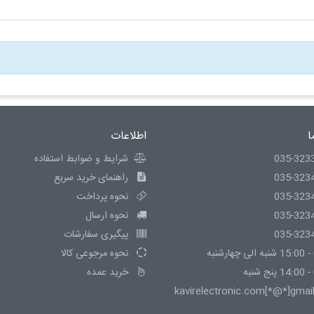
ا
اطلاعات
035-323
شرایط و ضوابط استفاده
035-323
راهنمای خرید سریع
035-323
نحوه پرداخت
035-323
نحوه ارسال
035-323
پیگیری سفارشات
نحوه مرجوعی کالا
خرید عمده
kavirelectronic.com[*@*]gmai