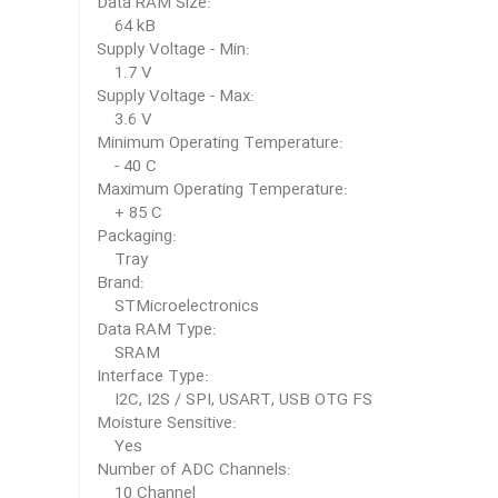
Data RAM Size:
64 kB
Supply Voltage - Min:
1.7 V
Supply Voltage - Max:
3.6 V
Minimum Operating Temperature:
- 40 C
Maximum Operating Temperature:
+ 85 C
Packaging:
Tray
Brand:
STMicroelectronics
Data RAM Type:
SRAM
Interface Type:
I2C, I2S / SPI, USART, USB OTG FS
Moisture Sensitive:
Yes
Number of ADC Channels:
10 Channel