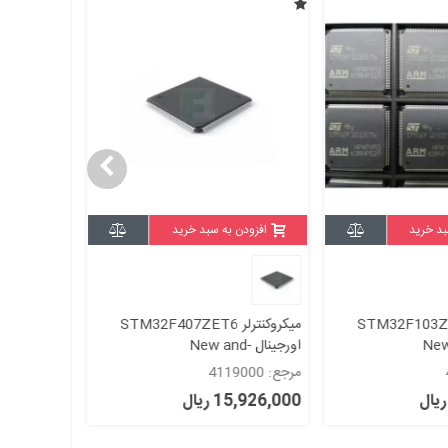
بد خرید
افزودن به سبد خرید
نترلر STM32F103ZET6
میکروکنترلر STM32F407ZET6
New and
اورجینال -New and
اورجینال-New and original+گارانتی
original+گارانتی
مرجع: 4119000
مرجع: 4209000
15,926,000 ریال
خرید شده