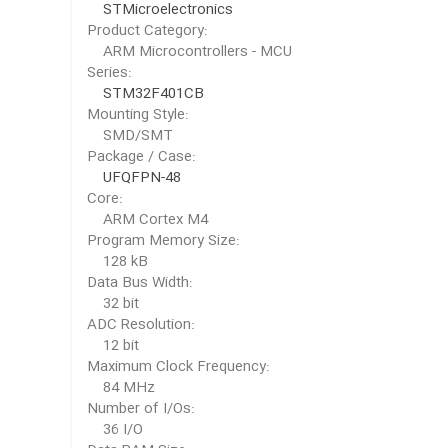
STMicroelectronics
Product Category:
ARM Microcontrollers - MCU
Series:
STM32F401CB
Mounting Style:
SMD/SMT
Package / Case:
UFQFPN-48
Core:
ARM Cortex M4
Program Memory Size:
128 kB
Data Bus Width:
32 bit
ADC Resolution:
12 bit
Maximum Clock Frequency:
84 MHz
Number of I/Os:
36 I/O