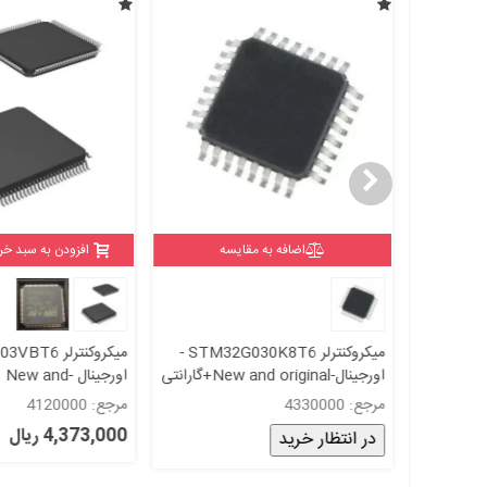
اضافه به مقایسه
افزودن به سبد خر
میکروکنترلر STM32L431CCU6 -
میکروکنترلر STM32G030K8T6 -
اورجینال-New and original+گارانتی
اورجینال -New and
original+گارانتی
مرجع: 4330000
مرجع: 4120000
4,373,000 ریال
در انتظار خرید