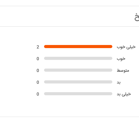
خ
خیلی خوب
2
خوب
0
متوسط
0
بد
0
خیلی بد
0