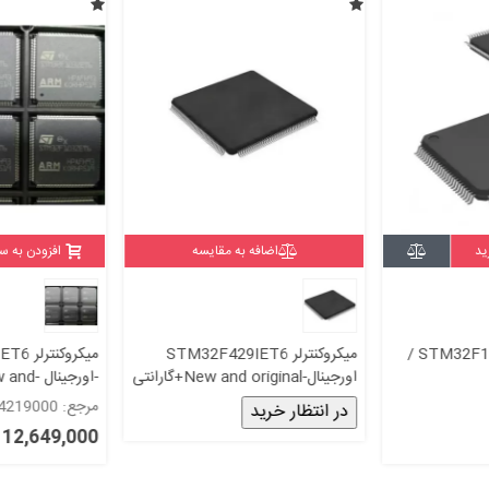
ید
اضافه به مقایسه
افزودن به س
میکروکنترلر STM32F103VBT6 /
میکروکنترلر STM32F429IET6
میکروک
اورجینال-New and original+گارانتی
-اورجینال -
original+گارانتی
مرجع: 4219000
در انتظار خرید
12,649,000 ریال