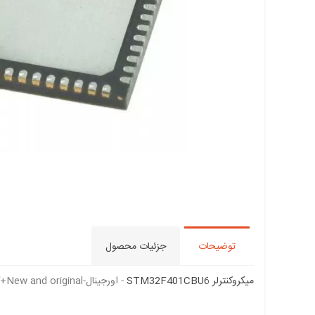
توضیحات
جزئیات محصول
میکروکنترلر STM32F401CBU6
- اورجینال-New and original+گارانتی