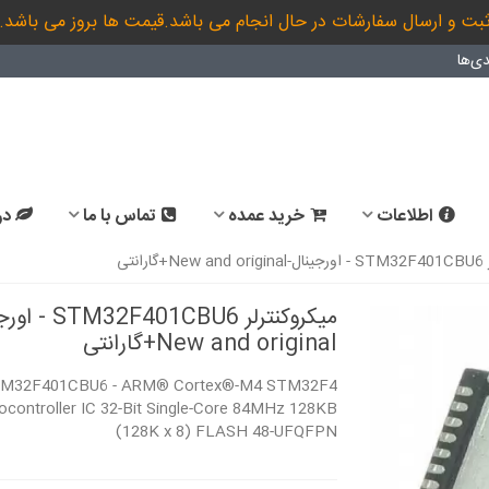
بت و ارسال سفارشات در حال انجام می باشد.قیمت ها بروز می باشد.
ی‌ها
اطلاعات
خرید عمده
تماس با ما
در
انتی
میکروکنترلر F401CBU6
New and original+گارانتی
M32F401CBU6 - ARM® Cortex®-M4 STM32F4
ocontroller IC 32-Bit Single-Core 84MHz 128KB
(128K x 8) FLASH 48-UFQFPN