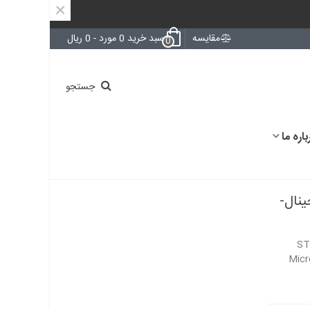
×
مقایسه
سبد خرید
0
مورد
-
0 ریال
0
جستجو
باره ما
STM32 - اورجینال-
ST
Micr