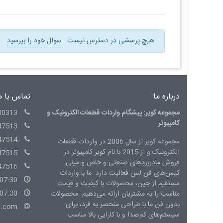
هیچ پرسشی در دسترس نیست
سوال خود را بپرسید
درباره ما
تماس با م
مجموعه کویر: پیشگام واردات قطعات الکترونیک و
30313
کامپیوتر
47513
47514
مجموعه کویر از سال 2006 در واردات قطعات
الکترونیک و از 2015 با نام کویر کامپیوتر در
47515
فروش مادربردهای صنعتی و خاص و مینی
47516
کیس‌های فن لس فعالیت دارد. ما با واردات
07:30 - 15:00 شنبه الی چهارشنبه
مستقیم از چین، محصولات با کیفیت و قیمت
07:30 - 14:00 پنج شنبه
مناسب را به مشتریان ارائه می‌دهیم. محصولات
بدون فن ما با طراحی منحصر به فرد، برای
l.com
سیستم‌های کم‌صدا و با کارایی بالا مناسب