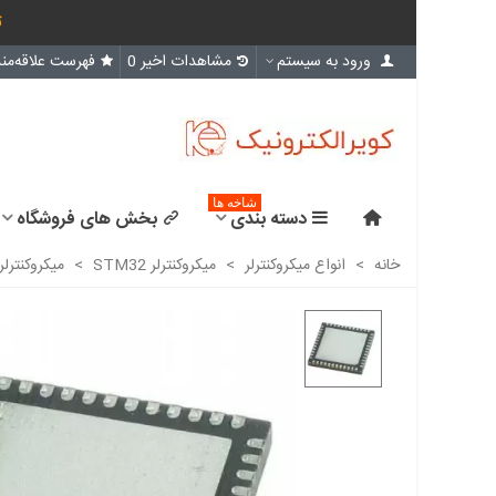
ث
ورود به سیستم
مشاهدات اخیر
0
فهرست علاقه‌مند
شاخه ها
دسته بندی
بخش های فروشگاه
خانه
>
انواع میکروکنترلر
>
میکروکنترلر STM32
>
میکروکنترلر STM32F401CBU6 - اورجینال-New and original+گار