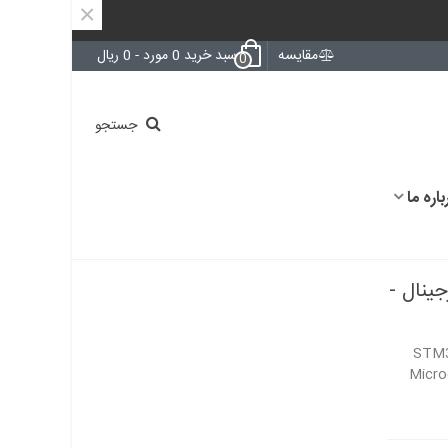
×
مقایسه
سبد خرید
0
مورد
-
0 ریال
0
جستجو
باره ما
STM32G431V - اورجینال -
STM3
Micro