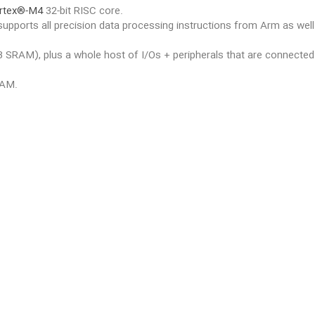
rtex®-M4
32-bit RISC core.
upports all precision data processing instructions from Arm as well
 SRAM), plus a whole host of I/Os + peripherals that are connecte
RAM.