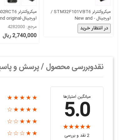
STM32F10
میکروکنترلر STM32F101VBT6 /
اورجینال - New and
اورجینال-New and original+گارانتی
original+گارانتی
مرجع: 4282000
در انتظار خرید
2,740,000 ریال
نقدوبررسی محصول / پرسش و پاس
میانگین امتیازها
★★★★★
5.0
★★★★☆
★★★☆☆
★★☆☆☆
2 نقد و بررسی‌‌