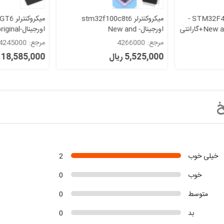
میکروکنترلر STM32F402RCT6 -
میکروکنترلر stm32f100c8t6
اورجینال- New and
اورجینال-New and original+گارانتی
original+گارانتی
مرجع: 4266000
مرجع: 4245000
5,525,000 ریال
18,585,000 ریال
خ
خیلی خوب
2
خوب
0
متوسط
0
بد
0