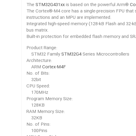
The
STM32G431xx
is based on the powerful Arm®
Co
The Cortex®-M4 core has a single-precision FPU that s
instructions and an MPU are implemented.
Integrated high-speed memory (128-kB Flash and 32-kB
bus matrix.
Built-in protection for embedded flash memory and S
Product Range:
STM32 Family
STM32G4
Series Microcontrollers
Architecture:
ARM
Cortex-M4F
No. of Bits:
32bit
CPU Speed:
170MHz
Program Memory Size:
128KB
RAM Memory Size:
32KB
No. of Pins:
100Pins