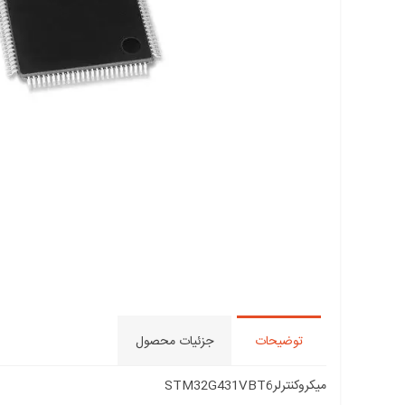
توضیحات
جزئیات محصول
میکروکنترلر
STM32G431VBT6