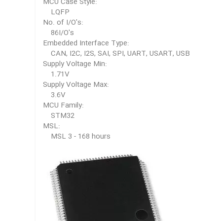
MCU Case Style:
LQFP
No. of I/O's:
86I/O's
Embedded Interface Type:
CAN, I2C, I2S, SAI, SPI, UART, USART, USB
Supply Voltage Min:
1.71V
Supply Voltage Max:
3.6V
MCU Family:
STM32
MSL:
MSL 3 - 168 hours