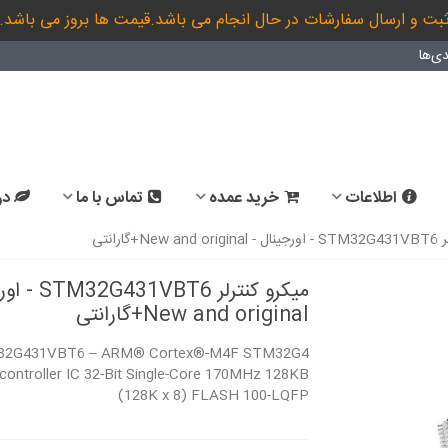
بت و ارسال سفارشات در حال انجام می باشد.قیمت ها بروز می باشد.
ی‌ها
اطلاعات
خرید عمده
تماس با ما
در
N+گارانتی
میکرو کنترلر BT6
New and original+گارانتی
2G431VBT6 – ARM® Cortex®-M4F STM32G4
controller IC 32-Bit Single-Core 170MHz 128KB
(128K x 8) FLASH 100-LQFP