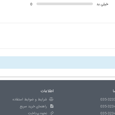
خیلی بد
0
ا
اطلاعات
035-323
شرایط و ضوابط استفاده
035-323
راهنمای خرید سریع
035-323
نحوه پرداخت