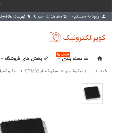
ث
ورود به سیستم
مشاهدات اخیر
0
فهرست علاقه‌مند
شاخه ها
دسته بندی
بخش های فروشگاه
خانه
>
انواع میکروکنترلر
>
میکروکنترلر STM32
>
میکرو کنترلر STM32G431VBT6 - اورجینال - ew and original