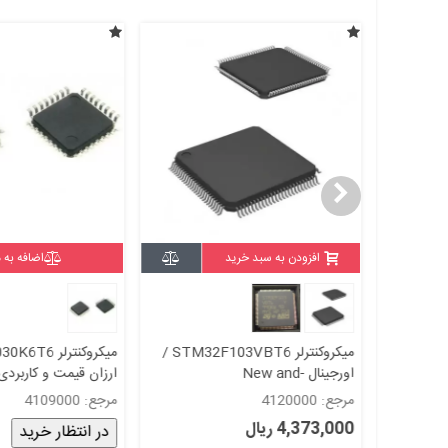
افزودن به سبد خرید
اضافه به 
stm3
میکروکنترلر STM32F103VBT6 /
اورجینال -New and
ارزان قیمت و کاربردی 
original+گارانتی
New and original+گارانتی
مرجع: 4120000
مرجع: 4109000
4,373,000 ریال
در انتظار خرید