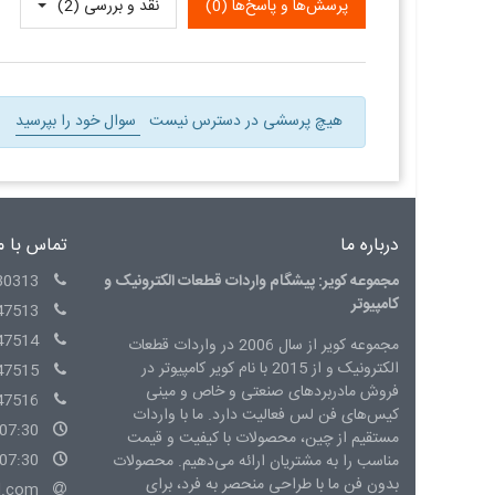
پرسش‌ها و پاسخ‌ها (0)
نقد و بررسی‌‌ (2)
هیچ پرسشی در دسترس نیست
سوال خود را بپرسید
درباره ما
تماس با م
مجموعه کویر: پیشگام واردات قطعات الکترونیک و
30313
کامپیوتر
47513
47514
مجموعه کویر از سال 2006 در واردات قطعات
الکترونیک و از 2015 با نام کویر کامپیوتر در
47515
فروش مادربردهای صنعتی و خاص و مینی
47516
کیس‌های فن لس فعالیت دارد. ما با واردات
07:30 - 15:00 شنبه الی چهارشنبه
مستقیم از چین، محصولات با کیفیت و قیمت
07:30 - 14:00 پنج شنبه
مناسب را به مشتریان ارائه می‌دهیم. محصولات
بدون فن ما با طراحی منحصر به فرد، برای
l.com