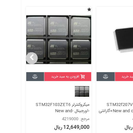
بد خرید
افزودن به سبد خرید
نترلر STM32f207VGT6
میکروکنترلر STM32F103ZET6
-اورجینال -New and
او
original+گارانتی
original+گارانتی
مرجع: 4219000
در انتظار
12,649,000 ریال