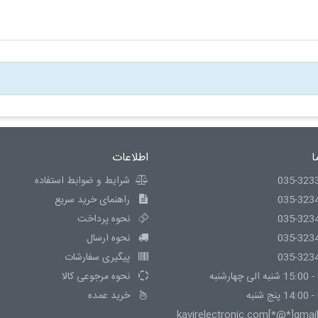
ا
اطلاعات
035-323
شرایط و ضوابط استفاده
035-323
راهنمای خرید سریع
035-323
نحوه پرداخت
035-323
نحوه ارسال
035-323
پیگیری سفارشات
نحوه مرجوعی کالا
خرید عمده
kavirelectronic.com[*@*]gmai