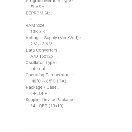
Program Memory Type :
FLASH
EEPROM Size :
-
RAM Size :
10K x 8
Voltage - Supply (Vcc/Vdd) :
2 V ~ 3.6 V
Data Converters :
A/D 16x12b
Oscillator Type :
Internal
Operating Temperature :
-40°C ~ 85°C (TA)
Package / Case :
64-LQFP
Supplier Device Package :
64-LQFP (10x10)