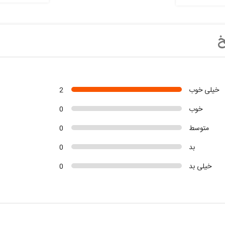
خ
خیلی خوب
2
خوب
0
متوسط
0
بد
0
خیلی بد
0