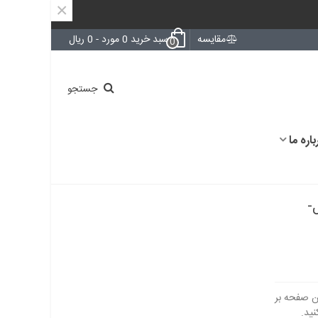
×
مقایسه
سبد خرید
0
مورد
-
0 ریال
0
جستجو
باره ما
جینال-