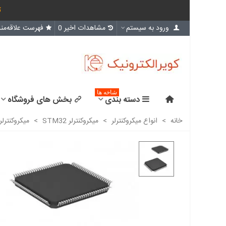
ث
ورود به سیستم
مشاهدات اخیر
0
فهرست علاقه‌مند
شاخه ها
دسته بندی
بخش های فروشگاه
خانه
>
انواع میکروکنترلر
>
میکروکنترلر STM32
>
میکروکنترلر stm32f101r8t6 /اورجینال- New and original+گار