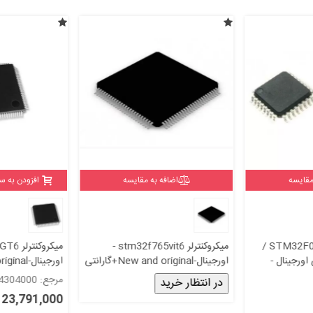
مقایسه
اضافه به مقایسه
افزودن به س
میکروکنترلر STM32F030K6T6 /
میکروکنترلر stm32f765vit6 -
میکروک
اورجینال -
اورجینال-New and original+گارانتی
اورجینال-New and original+گارانتی
مرجع: 4304000
در انتظار خرید
23,791,000 ریال