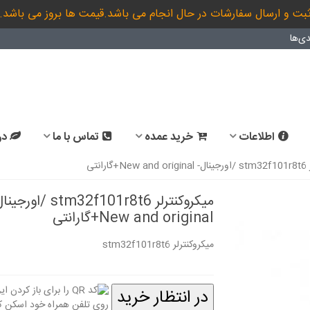
بت و ارسال سفارشات در حال انجام می باشد.قیمت ها بروز می باشد.
ی‌ها
اطلاعات
خرید عمده
تماس با ما
در
انتی
میکروکنترلر stm32f101r8t6 /اور
New and original+گارانتی
میکروکنترلر stm32f101r8t6
در انتظار خرید