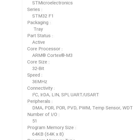
STMicroelectronics
Series :
STM32 F1
Packaging :
Tray
Part Status :
Active
Core Processor :
ARM® Cortex®-M3
Core Size :
32-Bit
Speed :
36MHz
Connectivity :
I²C, IrDA, LIN, SPI, UART/USART
Peripherals :
DMA, PDR, POR, PVD, PWM, Temp Sensor, WDT
Number of I/O :
51
Program Memory Size :
64KB (64K x 8)