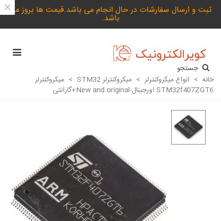
×
ثبت و ارسال سفارشات در حال انجام می باشد.قیمت ها بروز می
باشد.
جستجو
خانه
>
انواع میکروکنترلر
>
میکروکنترلر STM32
>
میکروکنترلر
STM32f407ZGT6 اورجینال-New and original+گارانتی