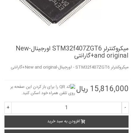
میکروکنترلر STM32f407ZGT6 اورجینال-New
and original+گارانتی
میکروکنترلر STM32f407ZGT6 - اورجینال-New and original+گارانتی
15,816,000 ریال
+
-
افزودن به سبد خرید