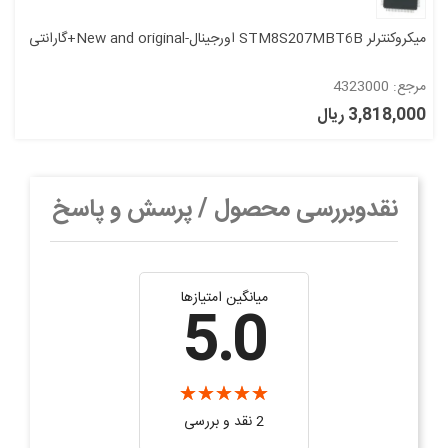
میکروکنترلر STM8S207MBT6B اورجینال-New and original+گارانتی
مرجع: 4323000
3,818,000 ریال
نقدوبررسی محصول / پرسش و پاسخ
میانگین امتیازها
5.0
2 نقد و بررسی‌‌