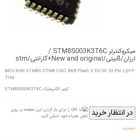
میکروکنترلر STM8S003K3T6C /
ارزان/8بیتی/New and original+گارانتی/stm
MCU 8-bit STM8S STM8 CISC 8KB Flash 3.3V/5V 32-Pin LQFP
Tray
STM8S003K3T6C کویر الکترونیک
در انتظار خرید
ناموجود