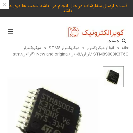
×
ثبت و ارسال سفارشات در حال انجام می باشد.قیمت ها بروز می
باشد.
جستجو
خانه
>
انواع میکروکنترلر
>
میکروکنترلر STM8
>
میکروکنترلر
STM8S003K3T6C /ارزان/8بیتی/New and original+گارانتی/stm