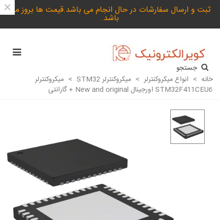
×
ثبت و ارسال سفارشات در حال انجام می باشد.قیمت ها بروز می
باشد.
جستجو
خانه
>
انواع میکروکنترلر
>
میکروکنترلر STM32
>
میکروکنترلر
STM32F411CEU6 اورجینال New and original + گارانتی