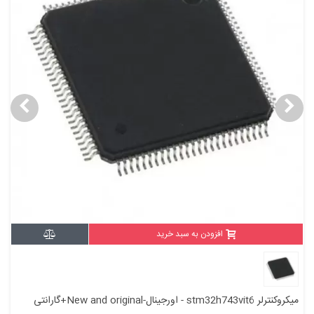
افزودن به سبد خرید
میکروکنترلر stm32h743vit6 - اورجینال-New and original+گارانتی