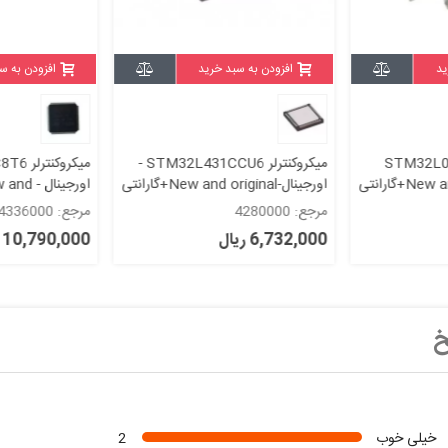
ید
افزودن به سبد خرید
افزودن به س
میکروکنترلر STM32L431CCU6 -
میکروکنترلر STM32F373C8T6 /
اورجینال - New and
اورجینال-New and original+گارانتی
original+گارانتی
مرجع: 4336000
مرجع: 4204000
10,790,000 ریال
2,198,000 ریال
خ
خیلی خوب
2