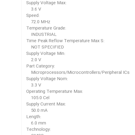
Supply Voltage Max:
3.6 V
Speed:
72.0 MHz
Temperature Grade:
INDUSTRIAL
Time Peak Reflow Temperature Max S:
NOT SPECIFIED
Supply Voltage Min:
2.0 V
Part Category:
Microprocessors/Microcontrollers/Peripheral ICs
Supply Voltage Nom:
3.3 V
Operating Temperature Max:
105.0 Cel
Supply Current Max:
50.0 mA
Length:
6.0 mm
Technology: