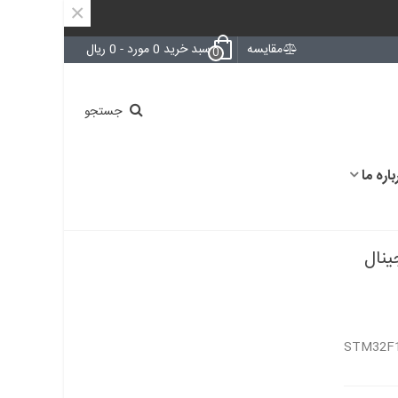
×
مقایسه
سبد خرید
0
مورد
-
0 ریال
0
جستجو
باره ما
STM3 / اورجینال
STM32F1