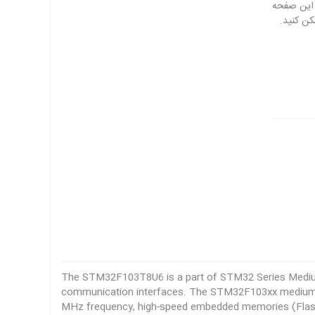
The STM32F103T8U6 is a part of STM32 Series Medium-
communication interfaces. The STM32F103xx medium-de
MHz frequency, high-speed embedded memories (Flash