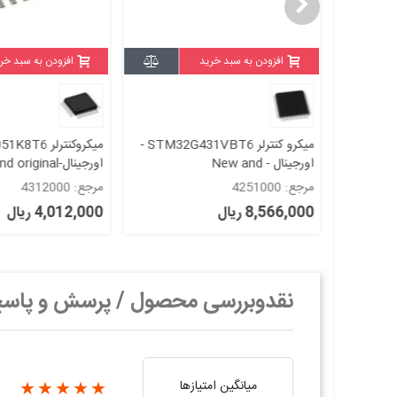
افزودن به سبد خرید
افزودن به سبد خر
میکرو کنترلر STM32G431VBT6 -
میکروکنترلر STM32L051K8T6
اورجینال-New and original+گارانتی
اورجینال-New and original+گارانتی
مرجع: 4312000
مرجع: 4280000
4,012,000 ریال
6,732,000 ریال
نقدوبررسی محصول / پرسش و پاس
میانگین امتیازها
★★★★★