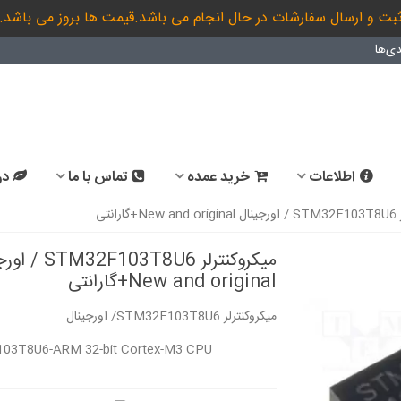
بت و ارسال سفارشات در حال انجام می باشد.قیمت ها بروز می باشد.
ی‌ها
اطلاعات
خرید عمده
تماس با ما
در
انتی
میکروکنترلر 2F103T8U6
New and original+گارانتی
میکروکنترلر STM32F103T8U6/ اورجینال
03T8U6-ARM 32-bit Cortex-M3 CPU