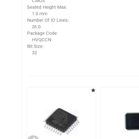
CMOS
Seated Height Max:
1.0 mm
Number Of IO Lines:
26.0
Package Code:
HVQCCN
Bit Size:
32