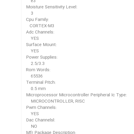
e3
Moisture Sensitivity Level:
3
Cpu Family:
CORTEX-M3
Adc Channels:
YES
Surface Mount:
YES
Power Supplies:
2.5/3.3
Rom Words:
65536
Terminal Pitch:
0.5 mm
Microprocessor Microcontroller Peripheral Ic Type:
MICROCONTROLLER, RISC
Pwm Channels:
YES
Dac Channelsl:
NO
Mfr Package Description: