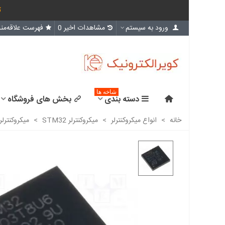
ث
ورود به سیستم
مشاهدات اخیر
0
فهرست علاقه‌مند
شاخه ها
دسته بندی
بخش های فروشگاه
خانه
>
انواع میکروکنترلر
>
میکروکنترلر STM32
>
میکروکنترلر STM32F103T8U6 / اورجینال New and original+گار