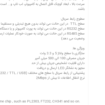
باشند.
سطوح رابط سریال:
سطح TTL در این حالت می تواند بدون هیچ تبدیلی و مستقیما به میکروکنترلر و... متصل شود.
سطح RS232 در این حالت می تواند به پورت کامپیوتر و یا دستگاه های مجهز به پورت RS232 متصل شود.
سطح RS485 در این حالت می تواند به صورت خودکار عمل
وضعیت می دهد)
ویژگی ها:
سازگاری با سطح ولتاژ 5 و 3.3 ولت
جریان مصرفی 100 الی 500 میلی آمپر
دارای قابلیت تشخیص جریان بیش از حد
مجهز به نشانگر LED ارسال و دریافت
پشتیبانی از رابط سریال با سطح های مختلف (RS485 / RS232 / TTL / USB)
نرخ انتقال اطلاعات تا بیش از 2Mbps
same chip , such as PL2303, FT232, CH341 and so on.