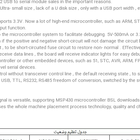
02 USB to serial module sales in the important reasons.
 Ultra- small size , lack of a U disk size , only with a USB port width
upports 3.3V. Now a lot of high-end microcontroller, such as ARM, S
put function.
the microcontroller system to facilitate debugging. 5V-500mA or 
f the positive and negative short-circuit will not damage the circuit 
, to be short-circuited fuse circuit to restore non- normal . Effectiv
eceive data lines , the board will receive indicator lights for easy deb
controller or other embedded devices, such as 51, STC, AVR, ARM, FP
el serial devices.
ol without transceiver control line , the default receiving state , to
, USB, TTL, RS232, RS485 freedom of conversion, switched by the swit
gnal is versatile, supporting MSP430 microcontroller BSL downloads
ses the whole machine placement process technology, quality and ch