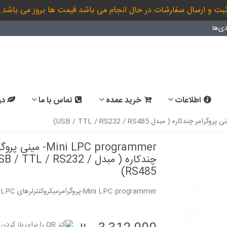
بت و ارسال سفارشات در حال انجام می باشد.قیمت ها بروز می باشد.
ی‌ها
اطلاعات
خرید عمده
تماس با ما
در
Mini LPC programmer- مینی پ
چندکاره ( مبدل SB / TTL / RS232
RS485)
Mini LPC programmer-پروگرامرمیکروکنترلرهای LPC