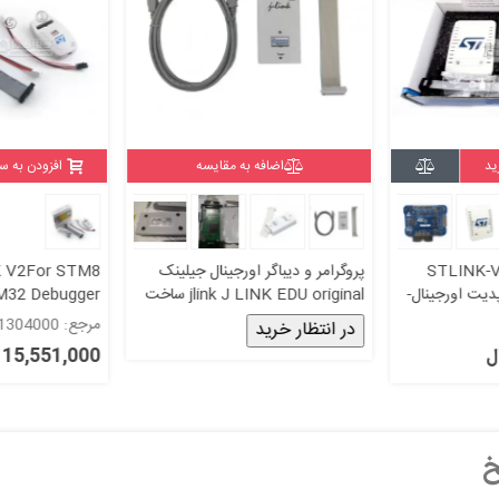
ید
اضافه به مقایسه
افزودن به س
STLINK-V3
پروگرامر و دیباگر اورجینال جیلینک
NK V2For STM8
پدیت اورجینال-
jlink J LINK EDU original ساخت
M32 Debugger
آلمان آپدیت آخرین نسخه segger
مرجع: 1304000
در انتظار خرید
قابلیت اپدیت - 
15,551,000 ریال
خ