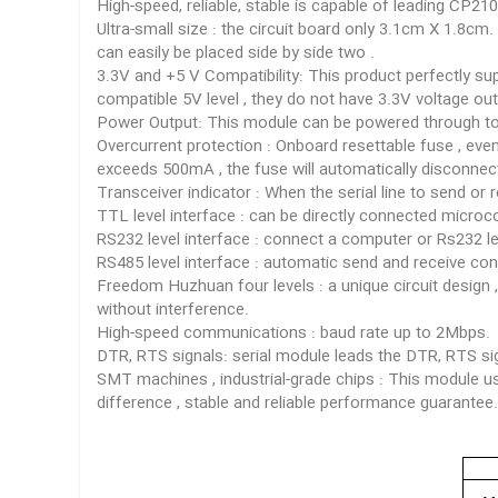
High-speed, reliable, stable is capable of leading CP21
Ultra-small size : the circuit board only 3.1cm X 1.8cm.
can easily be placed side by side two .
3.3V and +5 V Compatibility: This product perfectly s
compatible 5V level , they do not have 3.3V voltage out
Power Output: This module can be powered through to 
Overcurrent protection : Onboard resettable fuse , even i
exceeds 500mA , the fuse will automatically disconnect 
Transceiver indicator : When the serial line to send or r
TTL level interface : can be directly connected micro
RS232 level interface : connect a computer or Rs232 lev
RS485 level interface : automatic send and receive contr
Freedom Huzhuan four levels : a unique circuit design 
without interference.
High-speed communications : baud rate up to 2Mbps.
DTR, RTS signals: serial module leads the DTR, RTS si
SMT machines , industrial-grade chips : This module u
difference , stable and reliable performance guarantee.