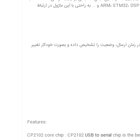
سرعت بالا ، ابعاد کوچک قابل اتصال به کامپیوتر، لب تاپ و... است. سازگاری با 3.3 ولت و 5 ولت سبب شده بسیاری از میکروکنترلرهای پیشرفته نظیر ARM، STM32، DSP و ... به راحتی با این ماژول در ارتباط
 و در زمان ارسال، وضعیت را تشخیص داده و بصورت خودکار تغییر
Features:
CP2102 core chip : CP2102
USB to serial
chip is the b