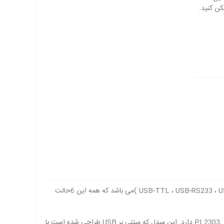
این ماژول یک مبدل همه کاره و قابل تبدیل به حالت ها و کارایی های متفاوت نظیر: ( USB-TTL ، USB-RS233 ، USB-RS485 ، RS232-RS485 ، TTL-RS232 ، TTL-RS485 )می باشد که همه این 6حالت
تراشه CP2102 یک مبدل سریال با کیفیت می باشد که با قیمت مناسب کارایی و پایداری بالایی نسب به سایر مدل های مشابه نظیر PL2303, FT232, CH341 دارد. این مبدل که مبتنی بر USB طراحی شده است با