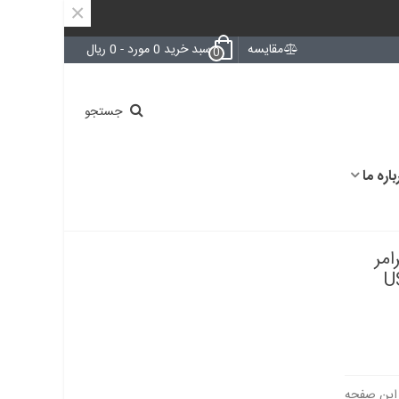
×
مقایسه
سبد خرید
0
مورد
-
0 ریال
0
جستجو
باره ما
روگرامر
U /