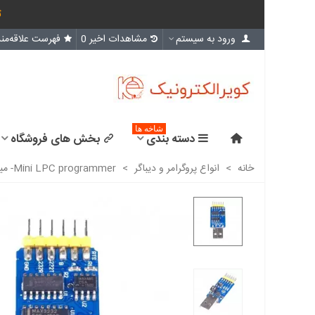
ث
ورود به سیستم
مشاهدات اخیر
0
فهرست علاقه‌مند
شاخه ها
دسته بندی
بخش های فروشگاه
خانه
>
انواع پروگرامر و دیباگر
>
Mini LPC programmer- مینی پروگرامر چندکاره ( مبدل USB / TTL / RS232 / RS485)