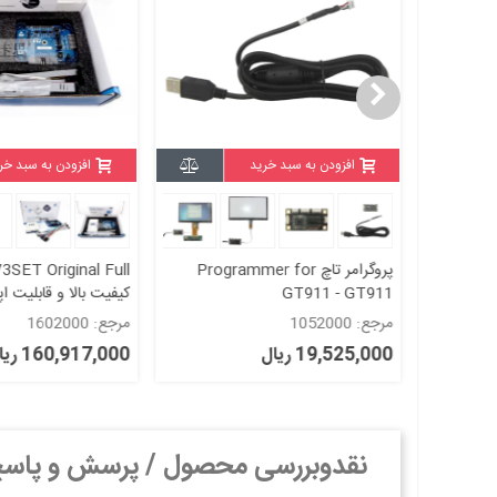
ه
افزودن به سبد خرید
افزودن به سبد خر
STLINK-V3MINIE original کیفیت
پروگرامر تاچ Programmer for
SET Original Full
بالا و قابلیت اپدیت اورجینال- 100
GT911 - GT911
کیفیت بالا و قابلیت ا
100 %
مرجع: 1052000
مرجع: 1602000
19,525,000 ریال
160,917,000 ریال
نقدوبررسی محصول / پرسش و پاس