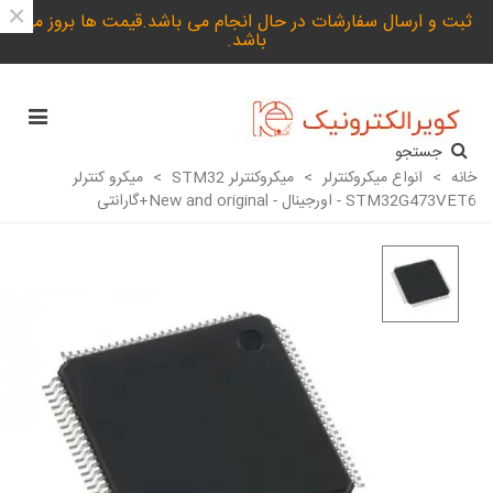
×
ثبت و ارسال سفارشات در حال انجام می باشد.قیمت ها بروز می
باشد.
جستجو
خانه
>
انواع میکروکنترلر
>
میکروکنترلر STM32
>
میکرو کنترلر
STM32G473VET6 - اورجینال - New and original+گارانتی