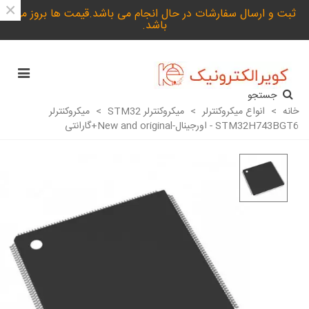
×
ثبت و ارسال سفارشات در حال انجام می باشد.قیمت ها بروز می
باشد.
جستجو
خانه
>
انواع میکروکنترلر
>
میکروکنترلر STM32
>
میکروکنترلر
STM32H743BGT6 - اورجینال-New and original+گارانتی