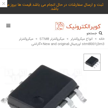
×
ثبت و ارسال سفارشات در حال انجام می باشد.قیمت ها بروز می
باشد.
جستجو
خانه
>
انواع میکروکنترلر
>
میکروکنترلر STM8
>
میکروکنترلر
stm8l001j3m3 اورجینال-New and original+گارانتی