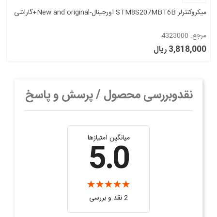
میکروکنترلر STM8S207MBT6B اورجینال-New and original+گارانتی
مرجع: 4323000
3,818,000 ریال
نقدوبررسی محصول / پرسش و پاسخ
میانگین امتیازها
5.0
2 نقد و بررسی‌‌