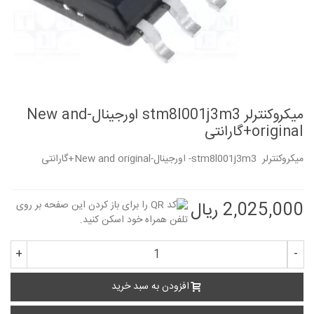
میکروکنترلر stm8l001j3m3 اورجینال-New and
original+گارانتی
میکروکنترلر stm8l001j3m3- اورجینال-New and original+گارانتی
2,025,000 ریال
+
-
افزودن به سبد خرید