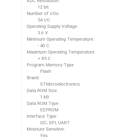
ADC Resolution:
12 bit
Number of I/Os:
54 I/O
Operating Supply Voltage:
3.6 V
Minimum Operating Temperature:
- 40 C
Maximum Operating Temperature:
+ 85 C
Program Memory Type:
Flash
Brand:
STMicroelectronics
Data ROM Size:
1 kB
Data ROM Type:
EEPROM
Interface Type:
I2C, SPI, UART
Moisture Sensitive:
Yes