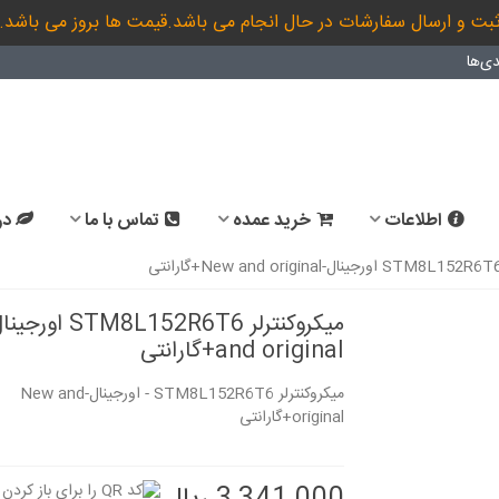
بت و ارسال سفارشات در حال انجام می باشد.قیمت ها بروز می باشد.
ی‌ها
اطلاعات
خرید عمده
تماس با ما
در
and original+گارانتی
میکروکنترلر STM8L152R6T6 - اورجینال-New and
original+گارانتی