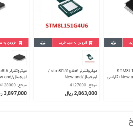
ید
افزودن به سبد خرید
افزودن به س
STM8L151C8T6
میکروکنترلر stm8l151g4u6 /
اورجینال/New and
اورجینال/nd
original+گارانتی
original+گارانتی
مرجع: 4127000
مرجع: 4128000
2,863,000 ریال
3,897,000 ریال
خ