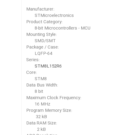
Manufacturer:
STMicroelectronics
Product Category:
8-bit Microcontrollers - MCU
Mounting Style:
SMD/SMT
Package / Case:
LQFP-64
Series:
STM8L152R6
Core:
STM8
Data Bus Width:
8 bit
Maximum Clock Frequency:
16 MHz
Program Memory Size:
32 kB
Data RAM Size:
2 kB