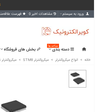
ث
ورود به سیستم
مشاهدات اخیر
0
فهرست علاقه‌مند
شاخه ها
دسته بندی
بخش های فروشگاه
خانه
>
انواع میکروکنترلر
>
میکروکنترلر STM8
>
میکروکنترلر STM8L152R6T6 اورجینال-New and original+گارانتی