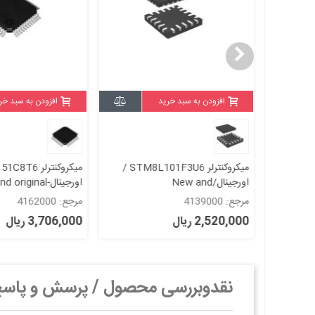
ه
افزودن به سبد خرید
افزودن به سبد خر
میکروکنترلر STM8AF5288TAY /
میکروکنترلر STM8L101F3U6 /
میکروکنترلر 
اورجینال/New and
اورجینال-New and original+گارانتی
original+گارانتی
مرجع: 4139000
مرجع: 4162000
2,520,000 ریال
3,706,000 ریال
نقدوبررسی محصول / پرسش و پاس