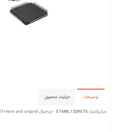
توضیحات
جزئیات محصول
میکروکنترلر
STM8L152R6T6
- اورجینال-New and original+گارانتی