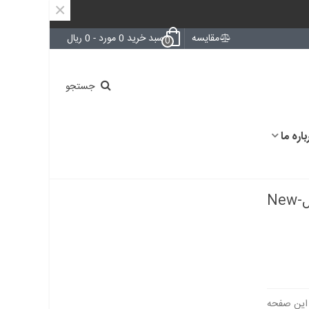
×
مقایسه
سبد خرید
0
مورد
-
0 ریال
0
جستجو
باره ما
میکروکنترلر STM8L152R6T6 اورجینال-New