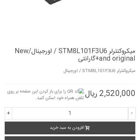
میکروکنترلر STM8L101F3U6 / اورجینال/New
and original+گارانتی
میکروکنترلر STM8L101F3U6 / اورجینال
2,520,000 ریال
+
-
افزودن به سبد خرید