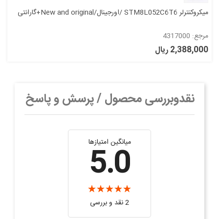
میکروکنترلر STM8L052C6T6 /اورجینال/New and original+گارانتی
مرجع: 4317000
2,388,000 ریال
نقدوبررسی محصول / پرسش و پاسخ
میانگین امتیازها
5.0
2 نقد و بررسی‌‌