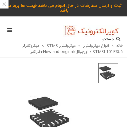
×
ثبت و ارسال سفارشات در حال انجام می باشد.قیمت ها بروز می
باشد.
جستجو
خانه
>
انواع میکروکنترلر
>
میکروکنترلر STM8
>
میکروکنترلر
STM8L101F3U6 / اورجینال/New and original+گارانتی