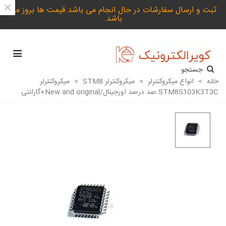
×
ثبت و ارسال سفارشات در حال انجام می باشد.قیمت ها بروز می
باشد.
جستجو
خانه
>
انواع میکروکنترلر
>
میکروکنترلر STM8
>
میکروکنترلر
STM8S103K3T3C صد درصد اورجینال/New and original+گارانتی