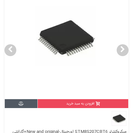
افزودن به سبد خرید
میکروکنترلر STM8S207CBT6 اورجینال-New and original+گارانتی